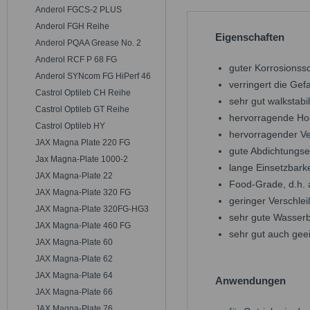
Anderol FGCS-2 PLUS
Anderol FGH Reihe
Eigenschaften
Anderol PQAA Grease No. 2
Anderol RCF P 68 FG
guter Korrosionss
Anderol SYNcom FG HiPerf 46
verringert die Gef
Castrol Optileb CH Reihe
sehr gut walkstabil
Castrol Optileb GT Reihe
hervorragende Hoc
Castrol Optileb HY
hervorragender Ve
JAX Magna Plate 220 FG
gute Abdichtungse
Jax Magna-Plate 1000-2
lange Einsetzbarke
JAX Magna-Plate 22
Food-Grade, d.h. a
JAX Magna-Plate 320 FG
geringer Verschle
JAX Magna-Plate 320FG-HG3
sehr gute Wasserb
JAX Magna-Plate 460 FG
sehr gut auch gee
JAX Magna-Plate 60
JAX Magna-Plate 62
JAX Magna-Plate 64
Anwendungen
JAX Magna-Plate 66
JAX Magna-Plate 76