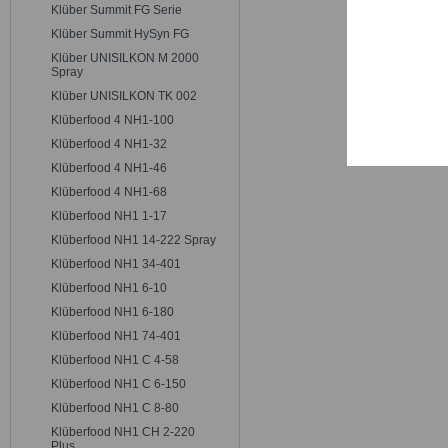
Trackin
Klüber Summit FG Serie
Klüber Summit HySyn FG
Klüber UNISILKON M 2000
Persona
Spray
Klüber UNISILKON TK 002
Klüberfood 4 NH1-100
Service
Klüberfood 4 NH1-32
Klüberfood 4 NH1-46
Klüberfood 4 NH1-68
Klüberfood NH1 1-17
Klüberfood NH1 14-222 Spray
Klüberfood NH1 34-401
Klüberfood NH1 6-10
Klüberfood NH1 6-180
Klüberfood NH1 74-401
Klüberfood NH1 C 4-58
Klüberfood NH1 C 6-150
Klüberfood NH1 C 8-80
Klüberfood NH1 CH 2-220
Plus