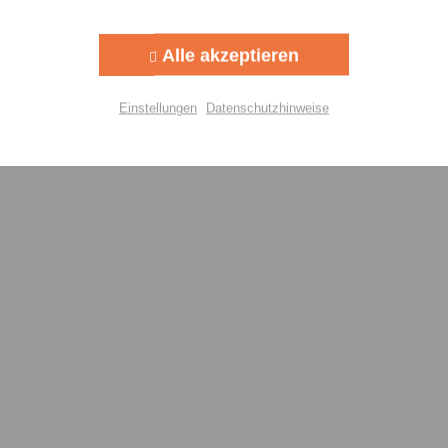
Aktiv
g
Alle akzeptieren
Aktiv
lisierung
Einstellungen
Datenschutzhinweise
Aktiv
Einstellungen speichern