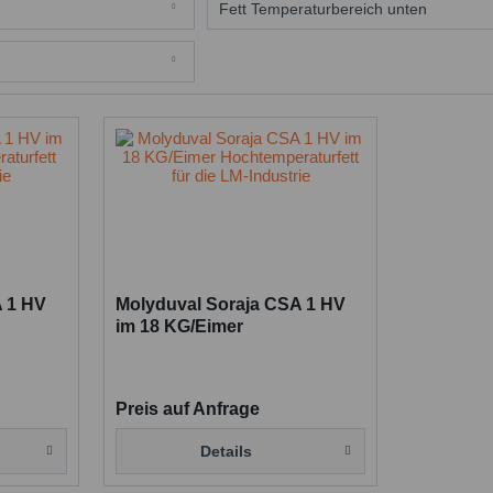
hmierstoff
5 kg Eimer
Fett Temperaturbereich unten
18 kg Eimer
-40
xseife
A 1 HV
Molyduval Soraja CSA 1 HV
im 18 KG/Eimer
r die
Hochtemperaturfett für die
LM-Industrie
Preis auf Anfrage
Details