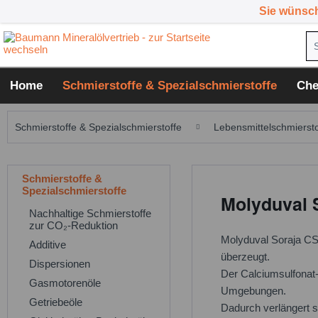
Sie wünsc
Home
Schmierstoffe & Spezialschmierstoffe
Che
Schmierstoffe & Spezialschmierstoffe
Lebensmittelschmiersto
Schmierstoffe &
Spezialschmierstoffe
Molyduval 
Nachhaltige Schmierstoffe
zur CO₂-Reduktion
Molyduval Soraja CSA
Additive
überzeugt.
Dispersionen
Der Calciumsulfonat-
Gasmotorenöle
Umgebungen.
Getriebeöle
Dadurch verlängert s