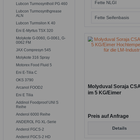
Lebensmittelsc
Fette NLGI
Lubcon Turmosynthoil PG 460
Lubcon Turmosynthgrease
ALN
NLGI 1
Fette Seifenbasis
Lubcon Turmsilon K 40
Eni E-Myrtus TSX 320
Calciumkomple
Molykote G-0060, G-0061, G-
0062 FM
JAX Compresyn 545
Molykote 316 Spray
Motorex Food Fluid 5
Eni E-Tilia C
OKS 3790
Molyduval Soraja CS
Arcanol FOOD2
im 5 KG/Eimer
Eni E Tilia
Hochtemperaturfett fü
Addinol Foodproof UNI S
LM-Industrie
Reihe
Anderol 6000 Reihe
Preis auf Anfrage
ANDEROL FG XL-Serie
Details
Anderol FGCS-2
Anderol FGCS-2 HD