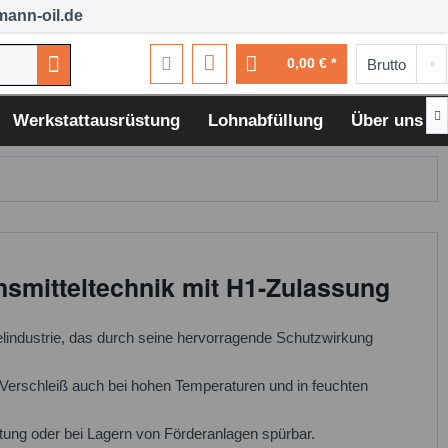
ann-oil.de
0,00 € *

Werkstattausrüstung
Lohnabfüllung
Über uns
nsmitteltechnik mit H1-Zulassung
telindustrie, das durch seine hervorragende Schutzwirkung
 Verschleiß auch bei hohen Temperaturen und in feuchten
tung oder bei Lagern von Förderanlagen spürbar.