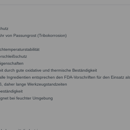
chutz
ahr von Passungrost (Tribokorrosion)
htemperaturstabilität
rschleißschutz
igenschaften
it durch gute oxidative und thermische Beständigkeit
lle Ingredientien entsprechen den FDA-Vorschriften für den Einsatz als
iß, daher lange Werkzeugstandzeiten
eständigkeit
ignet bei feuchter Umgebung