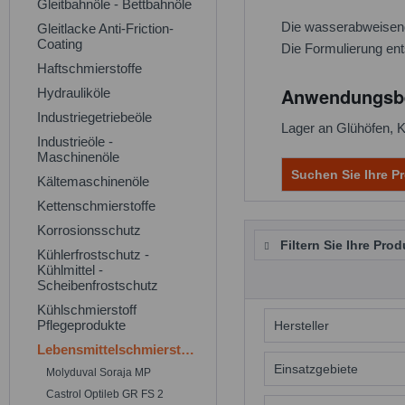
Gleitbahnöle - Bettbahnöle
Die wasserabweisend
Gleitlacke Anti-Friction-
Coating
Die Formulierung ent
Haftschmierstoffe
Anwendungsbe
Hydrauliköle
Industriegetriebeöle
Lager an Glühöfen, K
Industrieöle -
Maschinenöle
Suchen Sie Ihre Pr
Kältemaschinenöle
Kettenschmierstoffe
Korrosionsschutz
Filtern Sie Ihre Prod
Kühlerfrostschutz -
Kühlmittel -
Scheibenfrostschutz
Kühlschmierstoff
Pflegeprodukte
Hersteller
Lebensmittelschmierstoffe
Molyduval
Einsatzgebiete
Molyduval Soraja MP
Castrol Optileb GR FS 2