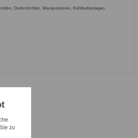
enöfen, Drehrohröfen, Manipulatoren, Kühlbettanlagen,
ot
che
Sie zu