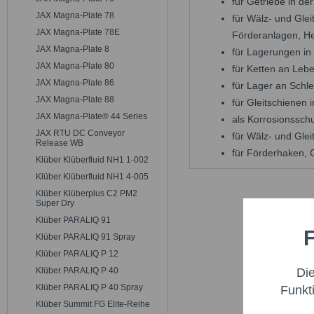
für Getriebe in de
JAX Magna-Plate 78
für Wälz- und Gle
JAX Magna-Plate 78E
Förderanlagen, He
JAX Magna-Plate 8
für Lagerungen in
JAX Magna-Plate 80
für Ketten an Leb
JAX Magna-Plate 86
für Lager an Sch
JAX Magna-Plate 88
für Gleitschienen 
JAX Magna-Plate® 44 Series
als Korrosionsschu
JAX RTU DC Conveyor
für Wälz- und Gle
Release WB
für Förderhaken, G
Klüber Klüberfluid NH1 1-002
Klüber Klüberfluid NH1 4-005
Klüber Klüberplus C2 PM2
Super Dry
Klüber PARALIQ 91
F
Funktio
Klüber PARALIQ 91 Spray
Klüber PARALIQ P 12
Di
Klüber PARALIQ P 40
Marketi
Klüber PARALIQ P 40 Spray
Funkt
Klüber Summit FG Elite-Reihe