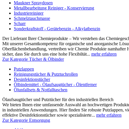
Maukner Spraydosen
Metallbearbeitung Reiniger - Konservierung
Industriereiniger
Schmelztauchmasse
Scharr
Sonderkraftstoff - Gerätebenzin - Alkylatbenzin
Der Lieferant Ihrer Chemieprodukte – Wir verstehen das Chemiegesc
Mit unserer Gesamtkompetenz für organische und anorganische Lösun
Oberflächenbehandlung, vertreiben wir Chemie Produkte namhafter Hers
sicher, dass Sie durch uns eine hohe Flexibiltät...
mehr erfahren
Zur Kategorie Tücher & Ölbinder
Putzlappen
Reinigungstücher & Putztuchrollen
Desinfektionstücher
Ölbindemittel - Ölaufsaugtücher - Ölentferner
Ölunfallsets & Notfalltaschen
Ölaufsaugtücher und Putztücher für den industriellen Bereich
Wir bieten Ihnen eine umfassende Auswahl an hochwertigen Produk
in industriellen Anwendungen. Hier finden Sie robuste Putzlappen, vi
effektive Desinfektionstücher sowie spezialisierte...
mehr erfahren
Zur Kategorie Entsorgung