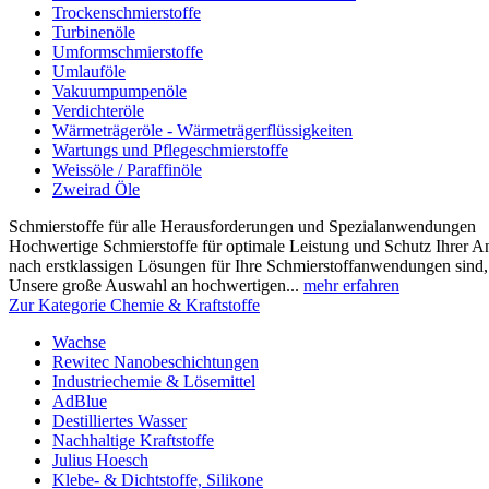
Trockenschmierstoffe
Turbinenöle
Umformschmierstoffe
Umlauföle
Vakuumpumpenöle
Verdichteröle
Wärmeträgeröle - Wärmeträgerflüssigkeiten
Wartungs und Pflegeschmierstoffe
Weissöle / Paraffinöle
Zweirad Öle
Schmierstoffe für alle Herausforderungen und Spezialanwendungen
Hochwertige Schmierstoffe für optimale Leistung und Schutz Ihrer 
nach erstklassigen Lösungen für Ihre Schmierstoffanwendungen sind, s
Unsere große Auswahl an hochwertigen...
mehr erfahren
Zur Kategorie Chemie & Kraftstoffe
Wachse
Rewitec Nanobeschichtungen
Industriechemie & Lösemittel
AdBlue
Destilliertes Wasser
Nachhaltige Kraftstoffe
Julius Hoesch
Klebe- & Dichtstoffe, Silikone