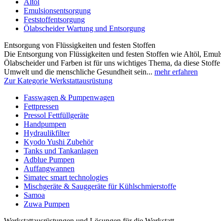
Altöl
Emulsionsentsorgung
Feststoffentsorgung
Ölabscheider Wartung und Entsorgung
Entsorgung von Flüssigkeiten und festen Stoffen
Die Entsorgung von Flüssigkeiten und festen Stoffen wie Altöl, Emulsi
Ölabscheider und Farben ist für uns wichtiges Thema, da diese Stoffe 
Umwelt und die menschliche Gesundheit sein...
mehr erfahren
Zur Kategorie Werkstattausrüstung
Fasswagen & Pumpenwagen
Fettpressen
Pressol Fettfüllgeräte
Handpumpen
Hydraulikfilter
Kyodo Yushi Zubehör
Tanks und Tankanlagen
Adblue Pumpen
Auffangwannen
Simatec smart technologies
Mischgeräte & Sauggeräte für Kühlschmierstoffe
Samoa
Zuwa Pumpen
Werkstattausrüstungen und Lösungen für die Werkstatt