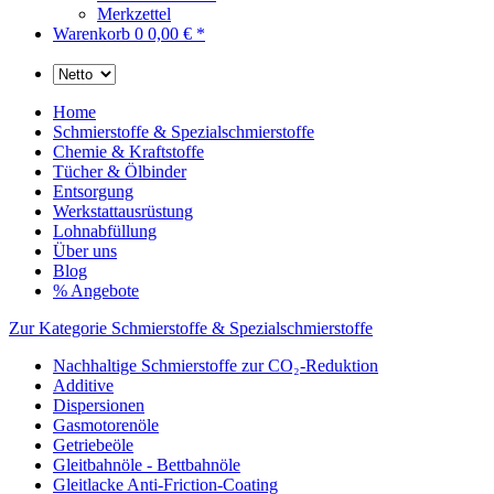
Merkzettel
Warenkorb
0
0,00 € *
Home
Schmierstoffe & Spezialschmierstoffe
Chemie & Kraftstoffe
Tücher & Ölbinder
Entsorgung
Werkstattausrüstung
Lohnabfüllung
Über uns
Blog
% Angebote
Zur Kategorie Schmierstoffe & Spezialschmierstoffe
Nachhaltige Schmierstoffe zur CO₂-Reduktion
Additive
Dispersionen
Gasmotorenöle
Getriebeöle
Gleitbahnöle - Bettbahnöle
Gleitlacke Anti-Friction-Coating