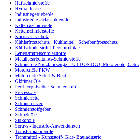
Haftschmierstoffe
Hydrauliköle
Industriegetriebeöle
Industrieöle - Maschinenöle
Kältemaschinenöle
Kettenschmierstoffe
Korrosionsschutz
Kühlerfrostschutz - Kühlmittel - Scheibenfrostschutz
Kühlschmierstoff Pflegeprodukte
Lebensmittelschmierstoffe
Metallbearbeitungs-Schmierstoffe
Schmieröle Nutzfahrzeuge – UTTO/STOU, Motorenöle, Getri
Motorenöle PKW
Motorenöle Schiff & Boot
Oldtimer Öle
Perfluorpolyether Schmierstoffe
Prozessöle
Schmierfette
Schmierpasten
Schmierstoffgeber
Schneidöle
Silikonöle
Sprays - Industrie-Anwendungen
Transformatorenöle
Trennmittel - Kunststoff- Glas- Bauindustrie