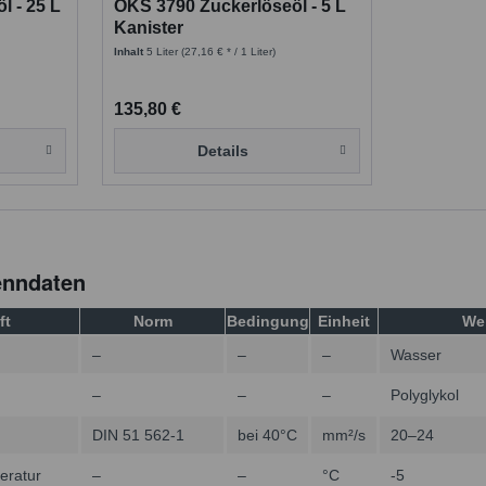
l - 25 L
OKS 3790 Zuckerlöseöl - 5 L
Kanister
Inhalt
5 Liter
(27,16 € * / 1 Liter)
135,80 €
Details
enndaten
ft
Norm
Bedingung
Einheit
We
–
–
–
Wasser
–
–
–
Polyglykol
DIN 51 562-1
bei 40°C
mm²/s
20–24
eratur
–
–
°C
-5