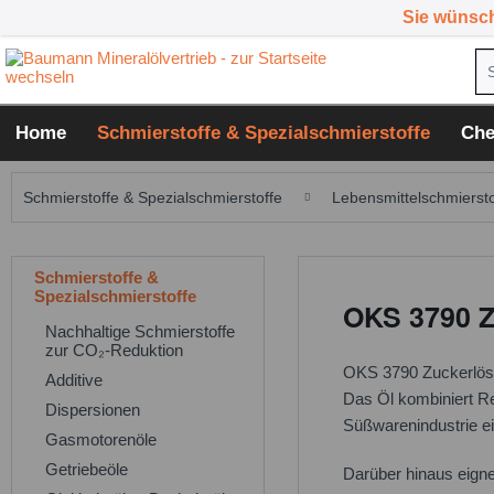
Sie wünsc
Home
Schmierstoffe & Spezialschmierstoffe
Che
Schmierstoffe & Spezialschmierstoffe
Lebensmittelschmiersto
Schmierstoffe &
Spezialschmierstoffe
OKS 3790 Z
Nachhaltige Schmierstoffe
zur CO₂-Reduktion
OKS 3790 Zuckerlöseö
Additive
Das Öl kombiniert Re
Dispersionen
Süßwarenindustrie ei
Gasmotorenöle
Getriebeöle
Darüber hinaus eigne