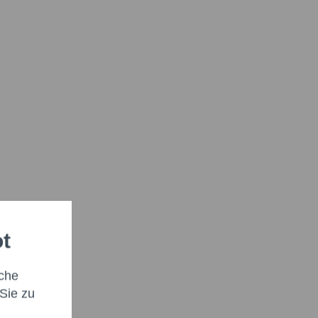
ot
che
Sie zu