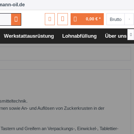
ann-oil.de
0,00 € *

Werkstattausrüstung
Lohnabfüllung
Über uns
mitteltechnik.
rnen sowie An- und Auflösen von Zuckerkrusten in der
astern und Greifern an Verpackungs-, Einwickel-, Tablettier-