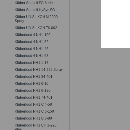
Trackin
Klüber Summit FG Serie
Klüber Summit HySyn FG
Klüber UNISILKON M 2000
Persona
Spray
Klüber UNISILKON TK 002
Klüberfood 4 NH1-100
Service
Klüberfood 4 NH1-32
Klüberfood 4 NH1-46
Klüberfood 4 NH1-68
Klüberfood NH1 1-17
Klüberfood NH1 14-222 Spray
Klüberfood NH1 34-401
Klüberfood NH1 6-10
Klüberfood NH1 6-180
Klüberfood NH1 74-401
Klüberfood NH1 C 4-58
Klüberfood NH1 C 6-150
Klüberfood NH1 C 8-80
Klüberfood NH1 CH 2-220
Plus