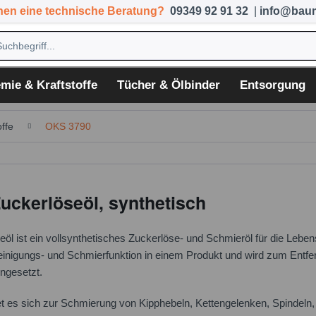
hen eine technische Beratung?
09349 92 91 32
|
info@baum
mie & Kraftstoffe
Tücher & Ölbinder
Entsorgung
ffe
OKS 3790
uckerlöseöl, synthetisch
l ist ein vollsynthetisches Zuckerlöse- und Schmieröl für die Lebens
inigungs- und Schmierfunktion in einem Produkt und wird zum Entfe
ngesetzt.
t es sich zur Schmierung von Kipphebeln, Kettengelenken, Spindeln, T