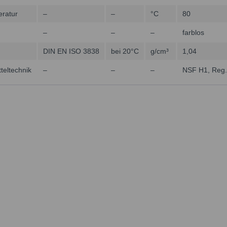
eratur
–
–
°C
80
–
–
–
farblos
DIN EN ISO 3838
bei 20°C
g/cm³
1,04
teltechnik
–
–
–
NSF H1, Reg.