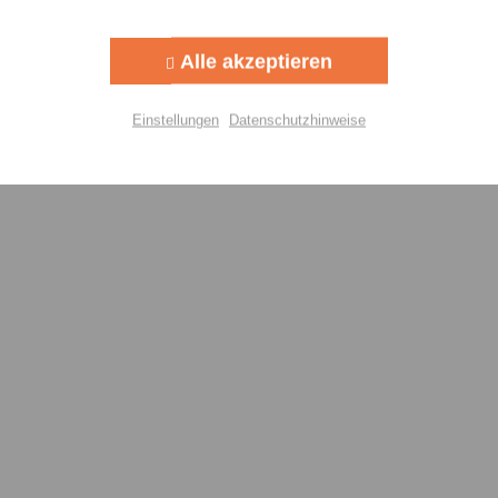
Aktiv
g
Alle akzeptieren
Aktiv
lisierung
Einstellungen
Datenschutzhinweise
Aktiv
Einstellungen speichern