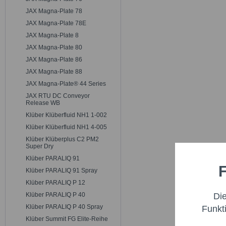
JAX Magna-Plate 78
JAX Magna-Plate 78E
JAX Magna-Plate 8
JAX Magna-Plate 80
JAX Magna-Plate 86
JAX Magna-Plate 88
JAX Magna-Plate® 44 Series
JAX RTU DC Conveyor
Release WB
Klüber Klüberfluid NH1 1-002
Klüber Klüberfluid NH1 4-005
Klüber Klüberplus C2 PM2
Super Dry
Klüber PARALIQ 91
F
Funktio
Klüber PARALIQ 91 Spray
Klüber PARALIQ P 12
Di
Klüber PARALIQ P 40
Marketi
Klüber PARALIQ P 40 Spray
Funkt
Klüber Summit FG Elite-Reihe