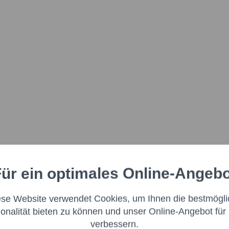
ür ein optimales Online-Angeb
Aktiv
nale
ese Website verwendet Cookies, um Ihnen die bestmögli
Aktiv
ng
ionalität bieten zu können und unser Online-Angebot für 
verbessern.