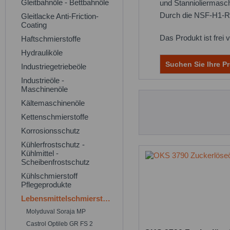
Gleitbahnöle - Bettbahnöle
und Stannioliermasc
Durch die NSF-H1-Reg
Gleitlacke Anti-Friction-
Coating
Das Produkt ist fre
Haftschmierstoffe
Hydrauliköle
Suchen Sie Ihre Pr
Industriegetriebeöle
Industrieöle -
Maschinenöle
Kältemaschinenöle
Kettenschmierstoffe
Korrosionsschutz
Kühlerfrostschutz -
Kühlmittel -
Scheibenfrostschutz
Kühlschmierstoff
Pflegeprodukte
Lebensmittelschmierstoffe
Molyduval Soraja MP
Castrol Optileb GR FS 2