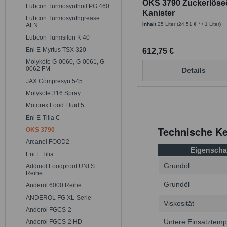
OKS 3790 Zuckerlöseö
Lubcon Turmosynthoil PG 460
Kanister
Lubcon Turmosynthgrease
Inhalt
25 Liter
(24,51 € * / 1 Liter)
ALN
Lubcon Turmsilon K 40
Eni E-Myrtus TSX 320
612,75 €
Molykote G-0060, G-0061, G-
0062 FM
Details
JAX Compresyn 545
Molykote 316 Spray
Motorex Food Fluid 5
Eni E-Tilia C
Technische K
OKS 3790
Arcanol FOOD2
Eigenscha
Eni E Tilia
Grundöl
Addinol Foodproof UNI S
Reihe
Grundöl
Anderol 6000 Reihe
ANDEROL FG XL-Serie
Viskosität
Anderol FGCS-2
Untere Einsatztemp
Anderol FGCS-2 HD