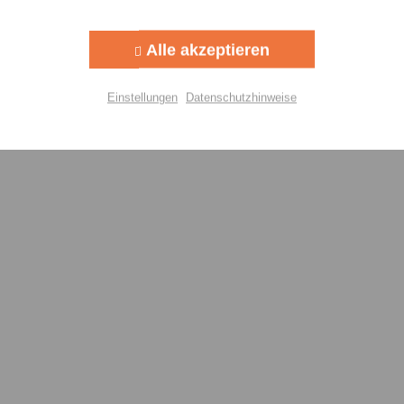
Aktiv
g
Alle akzeptieren
Aktiv
lisierung
Einstellungen
Datenschutzhinweise
Aktiv
Einstellungen speichern