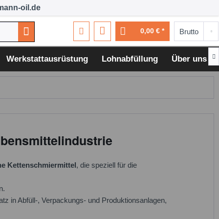
ann-oil.de
0,00 € *

Werkstattausrüstung
Lohnabfüllung
Über uns
ebensmittelindustrie
he Kettenschmiermittel
, die speziell für die
n.
satz in Abfüll-, Verpackungs- und Produktionsanlagen,