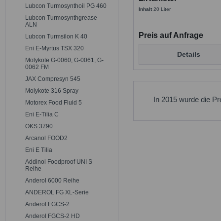
Lubcon Turmosynthoil PG 460
Inhalt
20 Liter
Lubcon Turmosynthgrease
ALN
Preis auf Anfrage
Lubcon Turmsilon K 40
Eni E-Myrtus TSX 320
Details
Molykote G-0060, G-0061, G-
0062 FM
JAX Compresyn 545
Molykote 316 Spray
In 2015 wurde die Pr
Motorex Food Fluid 5
Eni E-Tilia C
OKS 3790
Arcanol FOOD2
Eni E Tilia
Addinol Foodproof UNI S
Reihe
Anderol 6000 Reihe
ANDEROL FG XL-Serie
Anderol FGCS-2
Anderol FGCS-2 HD