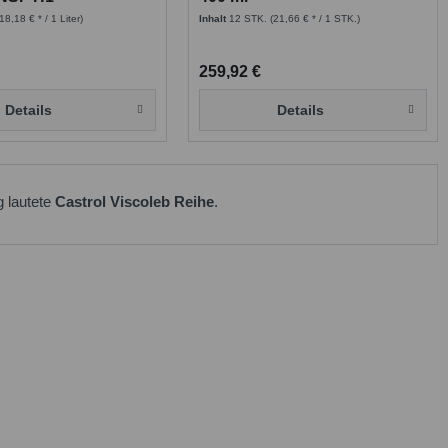
hmierstoff
(18,18 € * / 1 Liter)
Inhalt
12 STK.
(21,66 € * / 1 STK.)
259,92 €
Details
Details
g lautete
Castrol Viscoleb Reihe
.