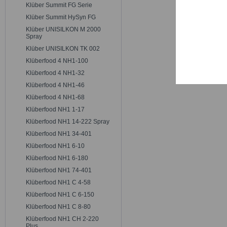
Trackin
Klüber Summit FG Serie
Klüber Summit HySyn FG
Klüber UNISILKON M 2000
Persona
Spray
Klüber UNISILKON TK 002
Klüberfood 4 NH1-100
Service
Klüberfood 4 NH1-32
Klüberfood 4 NH1-46
Klüberfood 4 NH1-68
Klüberfood NH1 1-17
Klüberfood NH1 14-222 Spray
Klüberfood NH1 34-401
Klüberfood NH1 6-10
Klüberfood NH1 6-180
Klüberfood NH1 74-401
Klüberfood NH1 C 4-58
Klüberfood NH1 C 6-150
Klüberfood NH1 C 8-80
Klüberfood NH1 CH 2-220
Plus