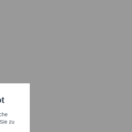
ot
che
Sie zu