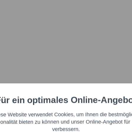
ür ein optimales Online-Angeb
Aktiv
nale
ese Website verwendet Cookies, um Ihnen die bestmögli
Aktiv
ng
ionalität bieten zu können und unser Online-Angebot für 
verbessern.