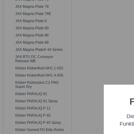
JAX Magna-Plate 78
JAX Magna-Plate 78E
JAX Magna-Plate 8
JAX Magna-Plate 80
JAX Magna-Plate 86
JAX Magna-Plate 88
JAX Magna-Plate® 44 Series
JAX RTU DC Conveyor
Release WB
Klüber Klüberfluid NH1 1-002
Klüber Klüberfluid NH1 4-005
Klüber Klüberplus C2 PM2
Super Dry
Klüber PARALIQ 91
F
Funktio
Klüber PARALIQ 91 Spray
Klüber PARALIQ P 12
Di
Klüber PARALIQ P 40
Marketi
Klüber PARALIQ P 40 Spray
Funkt
Klüber Summit FG Elite-Reihe