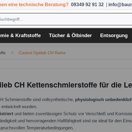
hen eine technische Beratung?
09349 92 91 32
|
info@baum
mie & Kraftstoffe
Tücher & Ölbinder
Entsorgung
ffe
Castrol Optileb CH Reihe
ileb CH Kettenschmierstoffe für die L
CH Schmierstoffe sind vollsynthetische,
physiologisch unbedenklic
e entwickelt wurden.
striert
und bieten zuverlässigen Schutz vor Verschleiß und Korrosio
ndigkeit und hervorragenden Haftfähigkeit sind sie ideal für den Ein
spruchsvollen Temperaturbedingungen.