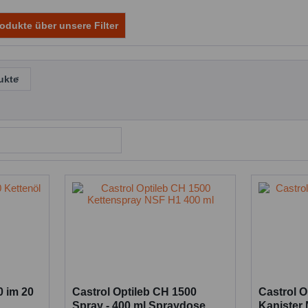
odukte über unsere Filter
ukte
0 im 20
Castrol Optileb CH 1500
Castrol O
Spray - 400 ml Spraydose
Kanister