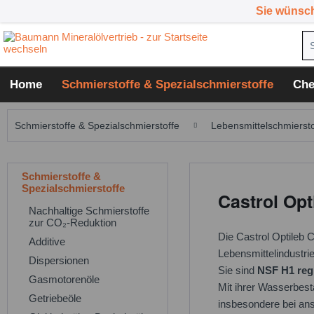
Sie wünsc
Home
Schmierstoffe & Spezialschmierstoffe
Che
Schmierstoffe & Spezialschmierstoffe
Lebensmittelschmiersto
Schmierstoffe &
Spezialschmierstoffe
Castrol Opt
Nachhaltige Schmierstoffe
zur CO₂-Reduktion
Die Castrol Optileb 
Additive
Lebensmittelindustri
Dispersionen
Sie sind
NSF H1 regi
Gasmotorenöle
Mit ihrer Wasserbestä
Getriebeöle
insbesondere bei an