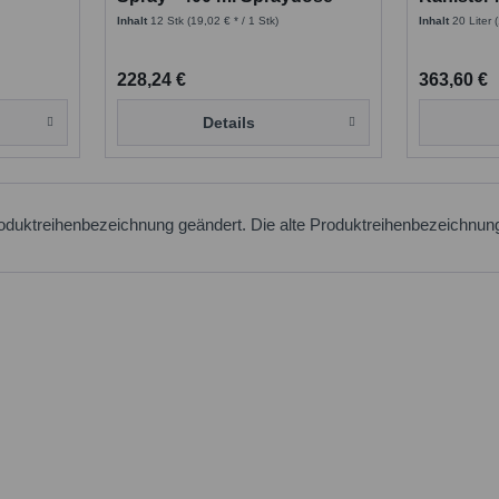
Kettensc
Inhalt
12 Stk
(19,02 € * / 1 Stk)
Inhalt
20 Liter
228,24 €
363,60 €
Details
oduktreihenbezeichnung geändert. Die alte Produktreihenbezeichnun