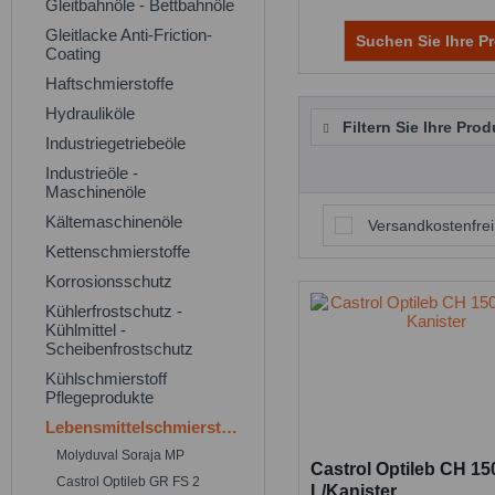
Gleitbahnöle - Bettbahnöle
Gleitlacke Anti-Friction-
Suchen Sie Ihre Pr
Coating
Haftschmierstoffe
Hydrauliköle
Filtern Sie Ihre Prod
Industriegetriebeöle
Industrieöle -
Maschinenöle
Kältemaschinenöle
Versandkostenfrei
Kettenschmierstoffe
Korrosionsschutz
Kühlerfrostschutz -
Kühlmittel -
Scheibenfrostschutz
Kühlschmierstoff
Pflegeprodukte
Lebensmittelschmierstoffe
Molyduval Soraja MP
Castrol Optileb CH 15
Castrol Optileb GR FS 2
L/Kanister