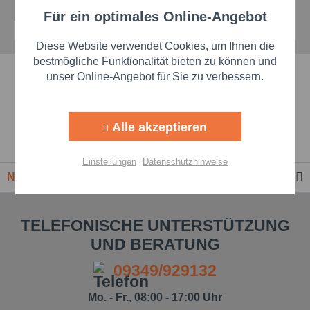
Für ein optimales Online-Angebot
Aktiv
Funktionale
Diese Website verwendet Cookies, um Ihnen die
Aktiv
Marketing
bestmögliche Funktionalität bieten zu können und
Schnelle Lieferzeiten
unser Online-Angebot für Sie zu verbessern.
Aktiv
Tracking
Beste Markenqualität
Alle akzeptieren
Aktiv
Personalisierung
Premium-Händler
Einstellungen
Datenschutzhinweise
Newsletter
Aktiv
Service
TELEFONISCHE UNTERSTÜTZUNG
Einstellungen speichern
UND BERATUNG
09349/929132
Mo. - Fr., 08:00 - 17:00 Uhr