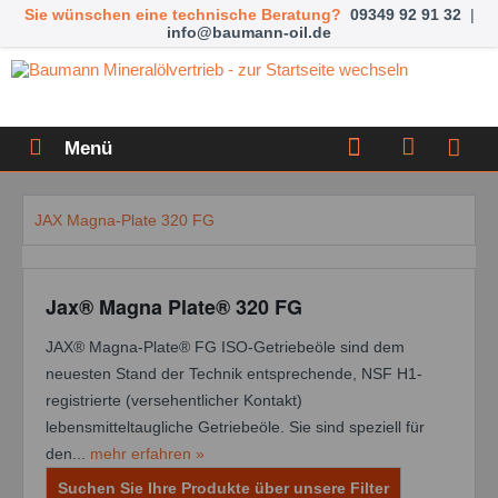
Sie wünschen eine technische Beratung?
09349 92 91 32
|
info@baumann-oil.de
Menü
JAX Magna-Plate 320 FG
Jax® Magna Plate® 320 FG
JAX® Magna-Plate® FG ISO-Getriebeöle sind dem
neuesten Stand der Technik entsprechende, NSF H1-
registrierte (versehentlicher Kontakt)
lebensmitteltaugliche Getriebeöle. Sie sind speziell für
den...
mehr erfahren »
Suchen Sie Ihre Produkte über unsere Filter