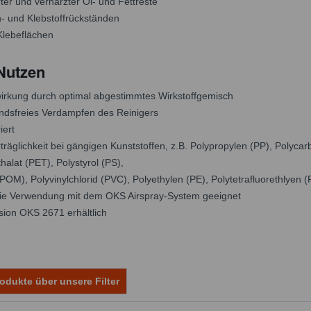
ter und verharzter Öl- und Fettreste
n- und Klebstoffrückständen
Klebeflächen
 Nutzen
rkung durch optimal abgestimmtes Wirkstoffgemisch
andsfreies Verdampfen des Reinigers
iert
träglichkeit bei gängigen Kunststoffen, z.B. Polypropylen (PP), Polycarb
halat (PET), Polystyrol (PS),
OM), Polyvinylchlorid (PVC), Polyethylen (PE), Polytetrafluorethlyen 
die Verwendung mit dem OKS Airspray-System geeignet
sion OKS 2671 erhältlich
odukte über unsere Filter