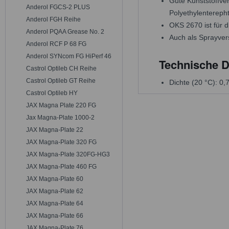
Gute Kunststoffver
Anderol FGCS-2 PLUS
Polyethylenterepht
Anderol FGH Reihe
OKS 2670 ist für 
Anderol PQAA Grease No. 2
Auch als Sprayver
Anderol RCF P 68 FG
Anderol SYNcom FG HiPerf 46
Technische D
Castrol Optileb CH Reihe
Castrol Optileb GT Reihe
Dichte (20 °C): 0,
Castrol Optileb HY
JAX Magna Plate 220 FG
Jax Magna-Plate 1000-2
JAX Magna-Plate 22
JAX Magna-Plate 320 FG
JAX Magna-Plate 320FG-HG3
JAX Magna-Plate 460 FG
JAX Magna-Plate 60
JAX Magna-Plate 62
JAX Magna-Plate 64
JAX Magna-Plate 66
JAX Magna-Plate 76