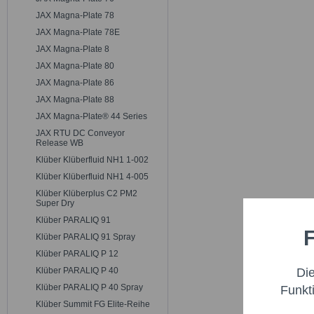
JAX Magna-Plate 78
JAX Magna-Plate 78E
JAX Magna-Plate 8
JAX Magna-Plate 80
JAX Magna-Plate 86
JAX Magna-Plate 88
JAX Magna-Plate® 44 Series
JAX RTU DC Conveyor
Release WB
Klüber Klüberfluid NH1 1-002
Klüber Klüberfluid NH1 4-005
Klüber Klüberplus C2 PM2
Super Dry
Klüber PARALIQ 91
F
Funktio
Klüber PARALIQ 91 Spray
Klüber PARALIQ P 12
Di
Klüber PARALIQ P 40
Marketi
Klüber PARALIQ P 40 Spray
Funkt
Klüber Summit FG Elite-Reihe