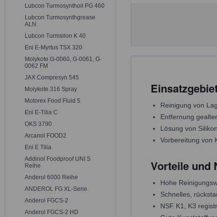
Lubcon Turmosynthoil PG 460
Lubcon Turmosynthgrease
ALN
Lubcon Turmsilon K 40
Eni E-Myrtus TSX 320
Molykote G-0060, G-0061, G-
0062 FM
JAX Compresyn 545
Einsatzgebie
Molykote 316 Spray
Motorex Food Fluid 5
Reinigung von Lag
Eni E-Tilia C
Entfernung gealter
OKS 3790
Lösung von Siliko
Arcanol FOOD2
Vorbereitung von 
Eni E Tilia
Addinol Foodproof UNI S
Vorteile und
Reihe
Anderol 6000 Reihe
Hohe Reinigungswi
ANDEROL FG XL-Serie
Schnelles, rückst
Anderol FGCS-2
NSF K1, K3 registr
Anderol FGCS-2 HD