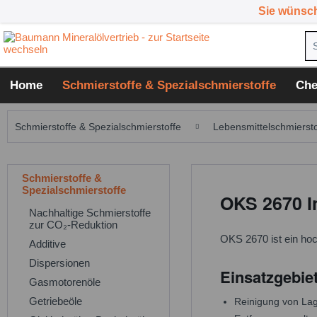
Sie wünsc
Home
Schmierstoffe & Spezialschmierstoffe
Che
Schmierstoffe & Spezialschmierstoffe
Lebensmittelschmiersto
Schmierstoffe &
Spezialschmierstoffe
OKS 2670 In
Nachhaltige Schmierstoffe
zur CO₂-Reduktion
OKS 2670 ist ein hoc
Additive
Dispersionen
Einsatzgebie
Gasmotorenöle
Getriebeöle
Reinigung von Lag