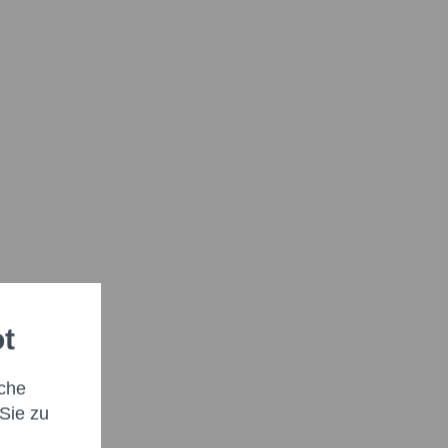
ot
che
Sie zu