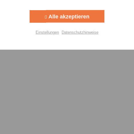
Aktiv
g
Alle akzeptieren
Aktiv
lisierung
Einstellungen
Datenschutzhinweise
Aktiv
Einstellungen speichern