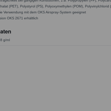
träglichkeit bei gängigen Kunststoffen, z.B. Polypropylen (PP), Polycarb
halat (PET), Polystyrol (PS), Polyoxymethylen (POM), Polyvinylchlorid 
die Verwendung mit dem OKS Airspray-System geeignet
sion OKS 2671 erhältlich
aten
78 g/ml