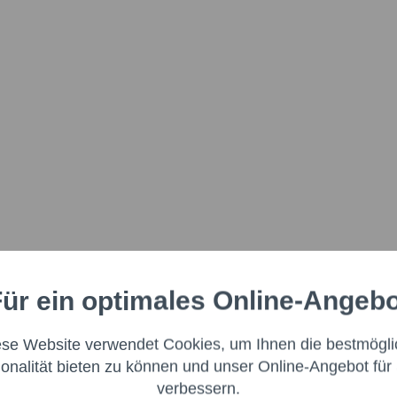
ür ein optimales Online-Angeb
Aktiv
nale
ese Website verwendet Cookies, um Ihnen die bestmögli
Aktiv
ng
ionalität bieten zu können und unser Online-Angebot für 
verbessern.