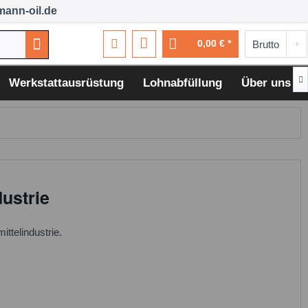
ann-oil.de
0,00 € *

Werkstattausrüstung
Lohnabfüllung
Über uns
dustrie
ttelindustrie.