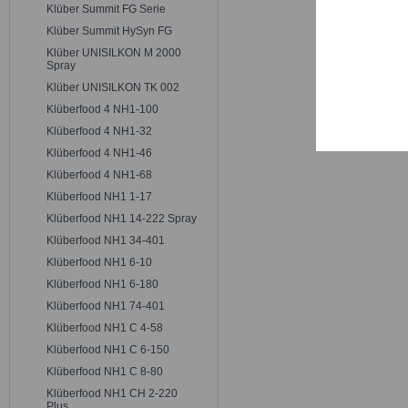
Trackin
Klüber Summit FG Serie
Klüber Summit HySyn FG
Klüber UNISILKON M 2000
Persona
Spray
Klüber UNISILKON TK 002
Klüberfood 4 NH1-100
Service
Klüberfood 4 NH1-32
Klüberfood 4 NH1-46
Klüberfood 4 NH1-68
Klüberfood NH1 1-17
Klüberfood NH1 14-222 Spray
Klüberfood NH1 34-401
Klüberfood NH1 6-10
Klüberfood NH1 6-180
Klüberfood NH1 74-401
Klüberfood NH1 C 4-58
Klüberfood NH1 C 6-150
Klüberfood NH1 C 8-80
Klüberfood NH1 CH 2-220
Plus