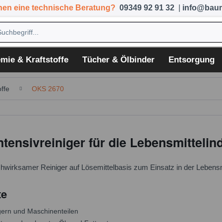
hen eine technische Beratung?
09349 92 91 32
|
info@baum
mie & Kraftstoffe
Tücher & Ölbinder
Entsorgung
ffe
OKS 2670
tensivreiniger für die Lebensmittelin
hwirksamer Reiniger auf Lösemittelbasis zum Einsatz in der Lebensmi
te
ern und Maschinenteilen