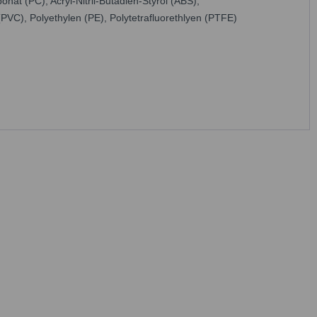
onat (PC), Acryl-Nitril-Butadien-Styrol (ABS),
(PVC), Polyethylen (PE), Polytetrafluorethlyen (PTFE)