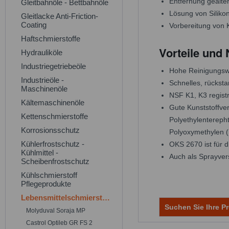
Entfernung gealter
Gleitbahnöle - Bettbahnöle
Lösung von Siliko
Gleitlacke Anti-Friction-
Coating
Vorbereitung von 
Haftschmierstoffe
Vorteile und
Hydrauliköle
Industriegetriebeöle
Hohe Reinigungswi
Industrieöle -
Schnelles, rückst
Maschinenöle
NSF K1, K3 registr
Kältemaschinenöle
Gute Kunststoffver
Kettenschmierstoffe
Polyethylenterepht
Korrosionsschutz
Polyoxymethylen (P
Kühlerfrostschutz -
OKS 2670 ist für 
Kühlmittel -
Auch als Sprayver
Scheibenfrostschutz
Kühlschmierstoff
Pflegeprodukte
Lebensmittelschmierstoffe
Suchen Sie Ihre Pr
Molyduval Soraja MP
Castrol Optileb GR FS 2