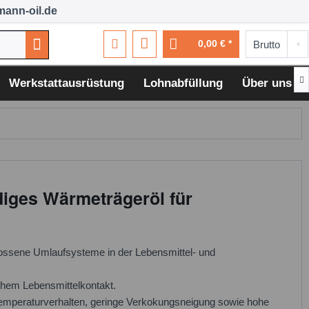
ann-oil.de
0,00 € *

Werkstattausrüstung
Lohnabfüllung
Über uns
iges Wärmeträgeröl für
hlossene Umlaufsysteme in der Lebensmittel- und
chem Lebensmittelkontakt.
Temperaturverhalten, geringe Verkokungsneigung sowie hohe