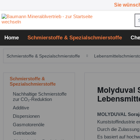
Sie wünsc
Home
Schmierstoffe & Spezialschmierstoffe
Che
Schmierstoffe & Spezialschmierstoffe
Lebensmittelschmiersto
Schmierstoffe &
Spezialschmierstoffe
Molyduval 
Nachhaltige Schmierstoffe
Lebensmitt
zur CO₂-Reduktion
Additive
MOLYDUVAL Soraj
Dispersionen
Kunststoffindustrie e
Gasmotorenöle
Durch die Zulassung 
Getriebeöle
Es basiert auf hoch