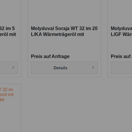
32 im 5
Molyduval Soraja WT 32 im 20
Molyduva
röl mit
L/KA Wärmeträgeröl mit
L/GF Wär
Lebensmittelfreigabe
Lebensmi
Preis auf Anfrage
Preis auf
Details