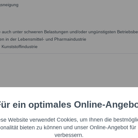
gsneigung
 auch unter schweren Belastungen und/oder ungünstigsten Betriebsb
gen in der Lebensmittel- und Pharmaindustrie
 Kunststoffindustrie
ür ein optimales Online-Angeb
Aktiv
nale
ese Website verwendet Cookies, um Ihnen die bestmögli
Aktiv
ng
ionalität bieten zu können und unser Online-Angebot für 
verbessern.