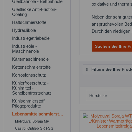
Gleitbahnöle - Bettbahnöle
oxidative und thermi
Gleitlacke Anti-Friction-
Coating
Neben der sehr guten 
Haftschmierstoffe
anspruchsvollen Bed
Hydrauliköle
Durch den niedrigen 
Industriegetriebeöle
Industrieöle -
Suchen Sie Ihre Pr
Maschinenöle
Kältemaschinenöle
Kettenschmierstoffe
Filtern Sie Ihre Prod
Korrosionsschutz
Kühlerfrostschutz -
Kühlmittel -
Scheibenfrostschutz
Hersteller
Kühlschmierstoff
Pflegeprodukte
Molyduval
Lebensmittelschmierstoffe
Molyduval Soraja MP
Castrol Optileb GR FS 2