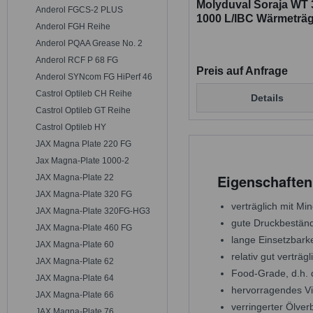
Molyduval Soraja WT 
Anderol FGCS-2 PLUS
1000 L/IBC Wärmeträg
Anderol FGH Reihe
Lebensmittelfreigabe
Anderol PQAA Grease No. 2
Anderol RCF P 68 FG
Preis auf Anfrage
Anderol SYNcom FG HiPerf 46
Castrol Optileb CH Reihe
Details
Castrol Optileb GT Reihe
Castrol Optileb HY
JAX Magna Plate 220 FG
Jax Magna-Plate 1000-2
Eigenschaften
JAX Magna-Plate 22
JAX Magna-Plate 320 FG
verträglich mit Mi
JAX Magna-Plate 320FG-HG3
gute Druckbeständ
JAX Magna-Plate 460 FG
lange Einsetzbarke
JAX Magna-Plate 60
relativ gut verträ
JAX Magna-Plate 62
Food-Grade, d.h. d
JAX Magna-Plate 64
hervorragendes Vi
JAX Magna-Plate 66
verringerter Ölver
JAX Magna-Plate 76