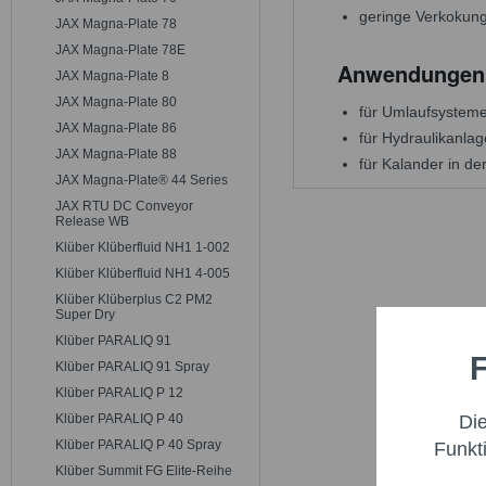
geringe Verkokun
JAX Magna-Plate 78
JAX Magna-Plate 78E
Anwendungen
JAX Magna-Plate 8
JAX Magna-Plate 80
für Umlaufsysteme
JAX Magna-Plate 86
für Hydraulikanla
JAX Magna-Plate 88
für Kalander in der
JAX Magna-Plate® 44 Series
JAX RTU DC Conveyor
Release WB
Klüber Klüberfluid NH1 1-002
Klüber Klüberfluid NH1 4-005
Klüber Klüberplus C2 PM2
Super Dry
Klüber PARALIQ 91
F
Funktio
Klüber PARALIQ 91 Spray
Klüber PARALIQ P 12
Di
Klüber PARALIQ P 40
Marketi
Klüber PARALIQ P 40 Spray
Funkt
Klüber Summit FG Elite-Reihe