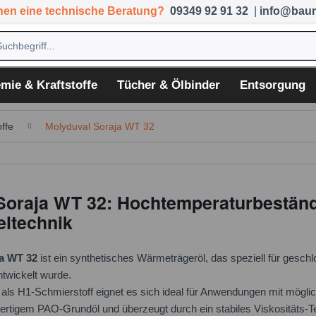
hen eine technische Beratung?
09349 92 91 32
|
info@baum
mie & Kraftstoffe
Tücher & Ölbinder
Entsorgung
ffe
Molyduval Soraja WT 32
Soraja WT 32: Hochtemperaturbeständ
eltechnik
a WT 32
ist ein synthetisches Wärmeträgeröl, das speziell für gesc
ntwickelt wurde.
als H1-Schmierstoff eignet es sich ideal für Anwendungen mit mögli
wertigem PAO-Grundöl und überzeugt durch ein stabiles Viskositäts-