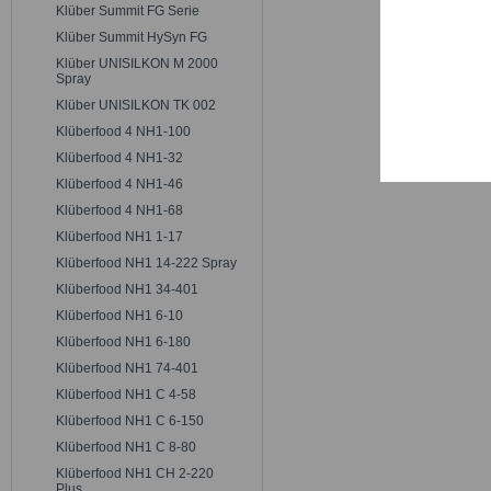
Trackin
Klüber Summit FG Serie
Klüber Summit HySyn FG
Klüber UNISILKON M 2000
Persona
Spray
Klüber UNISILKON TK 002
Klüberfood 4 NH1-100
Service
Klüberfood 4 NH1-32
Klüberfood 4 NH1-46
Klüberfood 4 NH1-68
Klüberfood NH1 1-17
Klüberfood NH1 14-222 Spray
Klüberfood NH1 34-401
Klüberfood NH1 6-10
Klüberfood NH1 6-180
Klüberfood NH1 74-401
Klüberfood NH1 C 4-58
Klüberfood NH1 C 6-150
Klüberfood NH1 C 8-80
Klüberfood NH1 CH 2-220
Plus