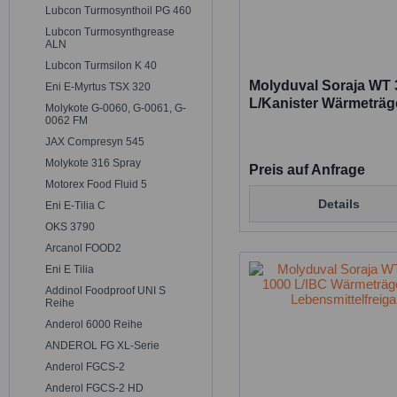
Lubcon Turmosynthoil PG 460
Lubcon Turmosynthgrease
ALN
Lubcon Turmsilon K 40
Molyduval Soraja WT 
Eni E-Myrtus TSX 320
L/Kanister Wärmeträge
Molykote G-0060, G-0061, G-
Lebensmittelfreigabe
0062 FM
JAX Compresyn 545
Molykote 316 Spray
Preis auf Anfrage
Motorex Food Fluid 5
Details
Eni E-Tilia C
OKS 3790
Arcanol FOOD2
Eni E Tilia
Addinol Foodproof UNI S
Reihe
Anderol 6000 Reihe
ANDEROL FG XL-Serie
Anderol FGCS-2
Anderol FGCS-2 HD