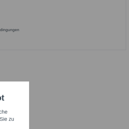
edingungen
ot
che
Sie zu