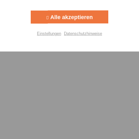
Aktiv
g
Alle akzeptieren
Aktiv
lisierung
Einstellungen
Datenschutzhinweise
Aktiv
Einstellungen speichern