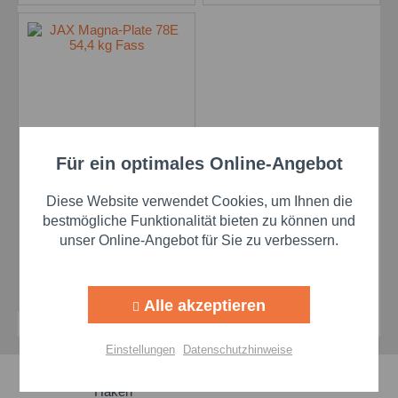
Für ein optimales Online-Angebot
JAX Magna-Plate 78E
Aktiv
Funktionale
54,4 kg Fass
Diese Website verwendet Cookies, um Ihnen die
Aktiv
Marketing
bestmögliche Funktionalität bieten zu können und
unser Online-Angebot für Sie zu verbessern.
Preis auf Anfrage
Aktiv
Tracking
Details
Alle akzeptieren
Aktiv
Personalisierung
Einstellungen
Datenschutzhinweise
Schnelle Lieferzeiten
Aktiv
Service