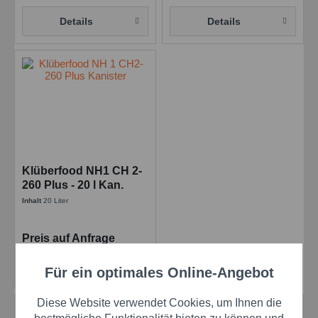
Details
Details
Klüberfood NH1 CH 2-
260 Plus - 20 l Kan.
Hochtemperatur-
Inhalt
20 Liter
Kettenöl
Preis auf Anfrage
Details
Für ein optimales Online-Angebot
Aktiv
Funktionale
Diese Website verwendet Cookies, um Ihnen die
Aktiv
Marketing