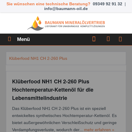
Sie wünschen eine technische Beratung?
09349 92 91 32
|
info@baumann-oil.de
Menü
Klüberfood NH1 CH 2-260 Plus
Klüberfood NH1 CH 2-260 Plus
Hochtemperatur-Kettenöl für die
Lebensmittelindustrie
Das Klüberfood NH1 CH 2-260 Plus ist ein speziell
entwickeltes synthetisches Hochtemperatur-Kettenöl. Es
bietet außergewöhnlichen Verschleißschutz und geringe
Verdampfungsverluste, wodurch der...
mehr erfahren »