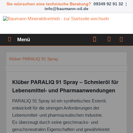
Sie wünschen eine technische Beratung?
09349 92 91 32
|
info@baumann-oil.de
Menü
Klüber PARALIQ 91 Spray
Klüber PARALIQ 91 Spray – Schmieröl für
Lebensmittel- und Pharmaanwendungen
PARALIQ 91 Spray ist ein synthetisches Esteröl,
entwickelt für die strengen Anforderungen der
Lebensmittel- und pharmazeutischen Industrie.
Es überzeugt durch seine geschmacks- und
geruchsneutralen Eigenschaften und gewährleistet