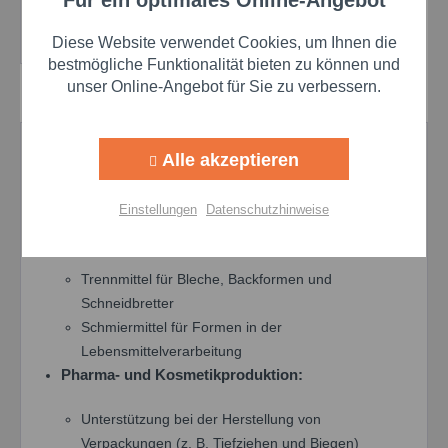
Für ein optimales Online-Angebot
Details
Diese Website verwendet Cookies, um Ihnen die
bestmögliche Funktionalität bieten zu können und
unser Online-Angebot für Sie zu verbessern.
Alle akzeptieren
Anwendungsgebiete von PARALIQ 91
Spray:
Einstellungen
Datenschutzhinweise
Lebensmittelindustrie:
Trennmittel für Bleche, Backformen und
Schneidbretter
Schmiermittel für Formen in der
Lebensmittelverarbeitung
Pharma- und Kosmetikproduktion:
Unterstützung bei der Herstellung von
Verpackungen (z. B. Tiefziehen und Biegen)