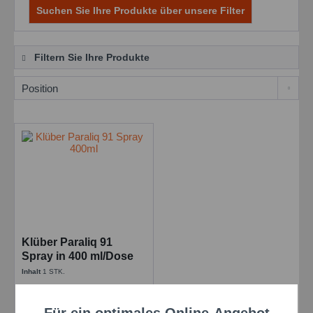
Suchen Sie Ihre Produkte über unsere Filter
Filtern Sie Ihre Produkte
Klüber Paraliq 91
Spray in 400 ml/Dose
Synthetisches
Inhalt
1 STK.
Schmieröl
Preis auf Anfrage