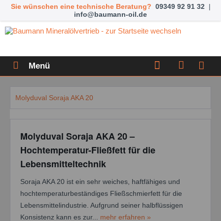
Sie wünschen eine technische Beratung?
09349 92 91 32
|
info@baumann-oil.de
Menü
Molyduval Soraja AKA 20
Molyduval Soraja AKA 20 –
Hochtemperatur-Fließfett für die
Lebensmitteltechnik
Soraja AKA 20 ist ein sehr weiches, haftfähiges und
hochtemperaturbeständiges Fließschmierfett für die
Lebensmittelindustrie. Aufgrund seiner halbflüssigen
Konsistenz kann es zur...
mehr erfahren »