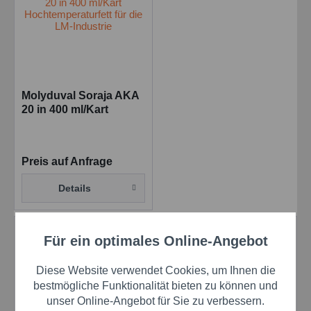
Molyduval Soraja AKA
20 in 400 ml/Kart
Hochtemperaturfett für
die LM-Industrie
Preis auf Anfrage
Details
Eigenschaften
Für ein optimales Online-Angebot
Aktiv
Funktionale
guter Korrosionsschutz
Diese Website verwendet Cookies, um Ihnen die
verringert die Gefahr von Passungrost
Aktiv
Marketing
bestmögliche Funktionalität bieten zu können und
(Tribokorrosion)
unser Online-Angebot für Sie zu verbessern.