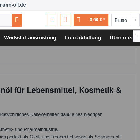
ann-oil.de
0,00 € *

Werkstattausrüstung
Lohnabfüllung
Über uns
onöl für Lebensmittel, Kosmetik &
rgewöhnliches Kälteverhalten dank eines niedrigen
smetik- und Pharmaindustrie.
h perfekt als Gleit- und Trennmittel sowie als Schmierstoff