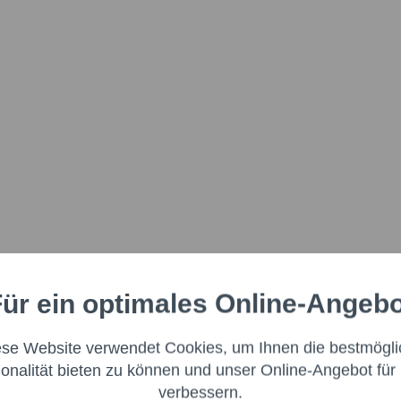
ür ein optimales Online-Angeb
Aktiv
nale
ese Website verwendet Cookies, um Ihnen die bestmögli
Aktiv
ng
ionalität bieten zu können und unser Online-Angebot für 
verbessern.