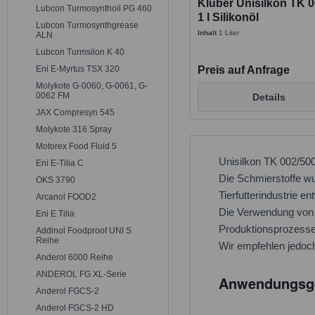
Klüber Unisilkon TK 0
Lubcon Turmosynthoil PG 460
1 l Silikonöl
Lubcon Turmosynthgrease
Inhalt
1 Liter
ALN
Lubcon Turmsilon K 40
Eni E-Myrtus TSX 320
Preis auf Anfrage
Molykote G-0060, G-0061, G-
0062 FM
Details
JAX Compresyn 545
Molykote 316 Spray
Motorex Food Fluid 5
Unisilkon TK 002/500
Eni E-Tilia C
Die Schmierstoffe wu
OKS 3790
Tierfutterindustrie en
Arcanol FOOD2
Die Verwendung von U
Eni E Tilia
Produktionsprozesse
Addinol Foodproof UNI S
Reihe
Wir empfehlen jedoch
Anderol 6000 Reihe
ANDEROL FG XL-Serie
Anwendungsgeb
Anderol FGCS-2
Anderol FGCS-2 HD