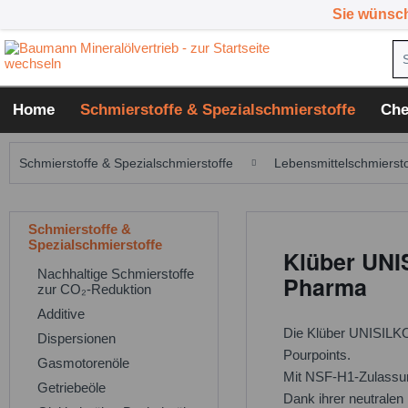
Sie wünsc
Home
Schmierstoffe & Spezialschmierstoffe
Che
Schmierstoffe & Spezialschmierstoffe
Lebensmittelschmiersto
Schmierstoffe &
Spezialschmierstoffe
Klüber UNIS
Nachhaltige Schmierstoffe
Pharma
zur CO₂-Reduktion
Additive
Die Klüber UNISILKON
Dispersionen
Pourpoints.
Gasmotorenöle
Mit NSF-H1-Zulassung
Getriebeöle
Dank ihrer neutralen