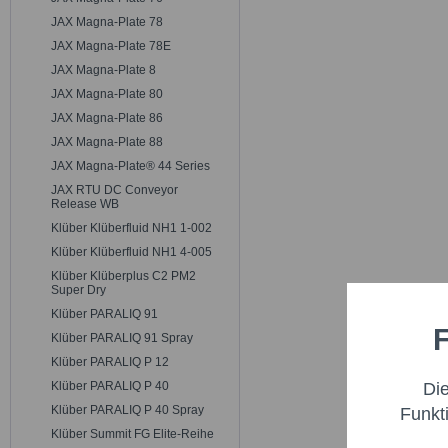
JAX Magna-Plate 78
JAX Magna-Plate 78E
JAX Magna-Plate 8
JAX Magna-Plate 80
JAX Magna-Plate 86
JAX Magna-Plate 88
JAX Magna-Plate® 44 Series
JAX RTU DC Conveyor
Release WB
Klüber Klüberfluid NH1 1-002
Klüber Klüberfluid NH1 4-005
Klüber Klüberplus C2 PM2
Super Dry
Klüber PARALIQ 91
F
Funktio
Klüber PARALIQ 91 Spray
Klüber PARALIQ P 12
Di
Klüber PARALIQ P 40
Marketi
Klüber PARALIQ P 40 Spray
Funkt
Klüber Summit FG Elite-Reihe