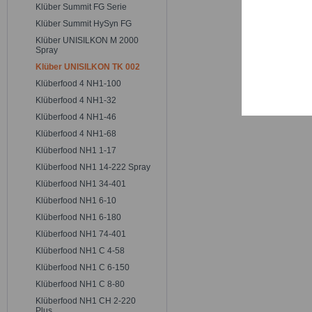
Trackin
Klüber Summit FG Serie
Klüber Summit HySyn FG
Klüber UNISILKON M 2000
Persona
Spray
Klüber UNISILKON TK 002
Klüberfood 4 NH1-100
Service
Klüberfood 4 NH1-32
Klüberfood 4 NH1-46
Klüberfood 4 NH1-68
Klüberfood NH1 1-17
Klüberfood NH1 14-222 Spray
Klüberfood NH1 34-401
Klüberfood NH1 6-10
Klüberfood NH1 6-180
Klüberfood NH1 74-401
Klüberfood NH1 C 4-58
Klüberfood NH1 C 6-150
Klüberfood NH1 C 8-80
Klüberfood NH1 CH 2-220
Plus