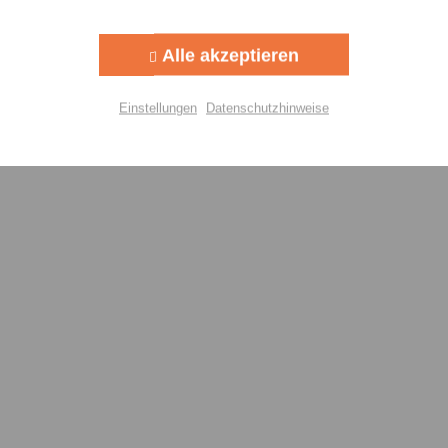
Aktiv
g
Alle akzeptieren
Aktiv
lisierung
Einstellungen
Datenschutzhinweise
Aktiv
Einstellungen speichern