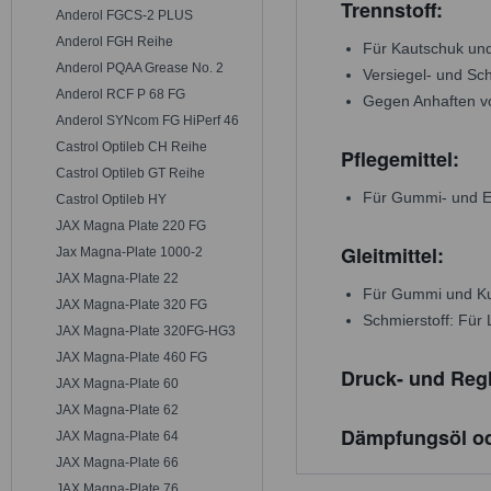
Trennstoff:
Anderol FGCS-2 PLUS
Anderol FGH Reihe
Für Kautschuk und
Anderol PQAA Grease No. 2
Versiegel- und Sc
Anderol RCF P 68 FG
Gegen Anhaften v
Anderol SYNcom FG HiPerf 46
Castrol Optileb CH Reihe
Pflegemittel:
Castrol Optileb GT Reihe
Für Gummi- und El
Castrol Optileb HY
JAX Magna Plate 220 FG
Gleitmittel:
Jax Magna-Plate 1000-2
JAX Magna-Plate 22
Für Gummi und Kun
JAX Magna-Plate 320 FG
Schmierstoff: Für
JAX Magna-Plate 320FG-HG3
JAX Magna-Plate 460 FG
Druck- und Regl
JAX Magna-Plate 60
JAX Magna-Plate 62
Dämpfungsöl od
JAX Magna-Plate 64
JAX Magna-Plate 66
JAX Magna-Plate 76