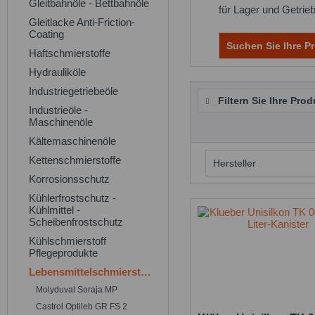
Gleitbahnöle - Bettbahnöle
für Lager und Getrie
Gleitlacke Anti-Friction-
Coating
Suchen Sie Ihre Pr
Haftschmierstoffe
Hydrauliköle
Industriegetriebeöle
Filtern Sie Ihre Prod
Industrieöle -
Maschinenöle
Kältemaschinenöle
Kettenschmierstoffe
Hersteller
Korrosionsschutz
Klüber Lubrica
Kühlerfrostschutz -
Kühlmittel -
Scheibenfrostschutz
Kühlschmierstoff
Pflegeprodukte
Lebensmittelschmierstoffe
Molyduval Soraja MP
Castrol Optileb GR FS 2