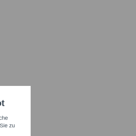
ot
che
Sie zu