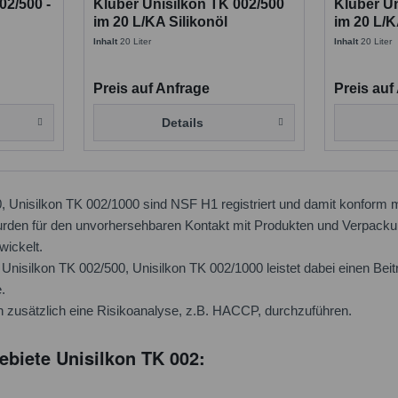
02/500 -
Klüber Unisilkon TK 002/500
Klüber U
im 20 L/KA Silikonöl
im 20 L/K
Inhalt
20 Liter
Inhalt
20 Liter
Preis auf Anfrage
Preis auf
Details
, Unisilkon TK 002/1000 sind NSF H1 registriert und damit konform
rden für den unvorhersehbaren Kontakt mit Produkten und Verpackung
twickelt.
nisilkon TK 002/500, Unisilkon TK 002/1000 leistet dabei einen Beitr
.
 zusätzlich eine Risikoanalyse, z.B. HACCP, durchzuführen.
iete Unisilkon TK 002: