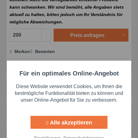
kann schwanken. Wir sind bemüht, alle Angaben stets
aktuell zu halten, bitten jedoch um Ihr Verständnis für
mögliche Abweichungen.
Preis anfragen
Merken
Bewerten
Preis anfragen
Artikel-Nr.:
mol201598200
Für ein optimales Online-Angebot
Aktiv
Funktionale
Beschreibung
Diese Website verwendet Cookies, um Ihnen die
mehr
Aktiv
Marketing
bestmögliche Funktionalität bieten zu können und
unser Online-Angebot für Sie zu verbessern.
Bewertungen
0
Aktiv
Tracking
Bewertungen lesen, schreiben und diskutieren...
mehr
Alle akzeptieren
Aktiv
Personalisierung
Zubehör
4
Einstellungen
Datenschutzhinweise