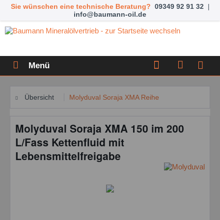
Sie wünschen eine technische Beratung?
09349 92 91 32
|
info@baumann-oil.de
Menü
Übersicht
Molyduval Soraja XMA Reihe
Molyduval Soraja XMA 150 im 200
L/Fass Kettenfluid mit
Lebensmittelfreigabe