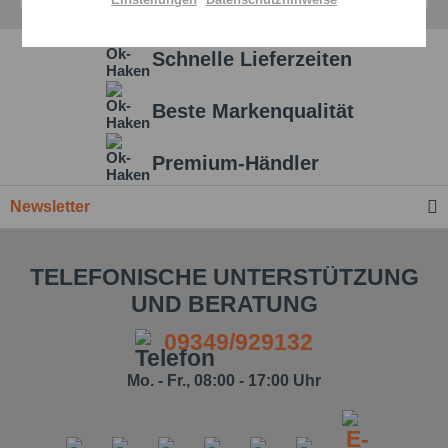
Aktiv
Service
Schnelle Lieferzeiten
Einstellungen speichern
Beste Markenqualität
Premium-Händler
Newsletter
TELEFONISCHE UNTERSTÜTZUNG
UND BERATUNG
09349/929132
Mo. - Fr., 08:00 - 17:00 Uhr