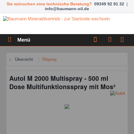
Sie wünschen eine technische Beratung?
09349 92 91 32
|
info@baumann-oil.de
Menü
Übersicht
Ölspray
Autol M 2000 Multispray - 500 ml
Dose Multifunktionsspray mit Mos²