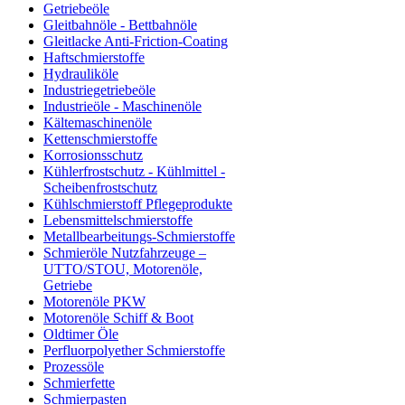
Getriebeöle
Gleitbahnöle - Bettbahnöle
Gleitlacke Anti-Friction-Coating
Haftschmierstoffe
Hydrauliköle
Industriegetriebeöle
Industrieöle - Maschinenöle
Kältemaschinenöle
Kettenschmierstoffe
Korrosionsschutz
Kühlerfrostschutz - Kühlmittel -
Scheibenfrostschutz
Kühlschmierstoff Pflegeprodukte
Lebensmittelschmierstoffe
Metallbearbeitungs-Schmierstoffe
Schmieröle Nutzfahrzeuge –
UTTO/STOU, Motorenöle,
Getriebe
Motorenöle PKW
Motorenöle Schiff & Boot
Oldtimer Öle
Perfluorpolyether Schmierstoffe
Prozessöle
Schmierfette
Schmierpasten