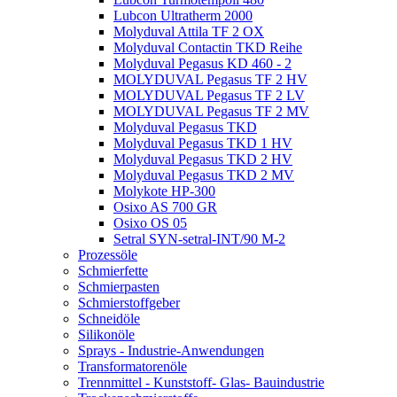
Lubcon Ultratherm 2000
Molyduval Attila TF 2 OX
Molyduval Contactin TKD Reihe
Molyduval Pegasus KD 460 - 2
MOLYDUVAL Pegasus TF 2 HV
MOLYDUVAL Pegasus TF 2 LV
MOLYDUVAL Pegasus TF 2 MV
Molyduval Pegasus TKD
Molyduval Pegasus TKD 1 HV
Molyduval Pegasus TKD 2 HV
Molyduval Pegasus TKD 2 MV
Molykote HP-300
Osixo AS 700 GR
Osixo OS 05
Setral SYN-setral-INT/90 M-2
Prozessöle
Schmierfette
Schmierpasten
Schmierstoffgeber
Schneidöle
Silikonöle
Sprays - Industrie-Anwendungen
Transformatorenöle
Trennmittel - Kunststoff- Glas- Bauindustrie