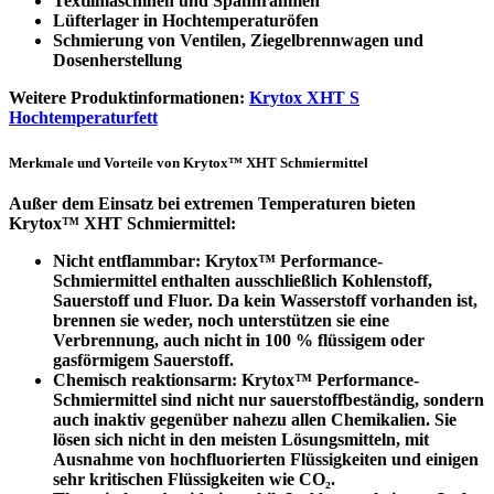
Textilmaschinen und Spannrahmen
Lüfterlager in Hochtemperaturöfen
Schmierung von Ventilen, Ziegelbrennwagen und
Dosenherstellung
Weitere Produktinformationen:
Krytox XHT S
Hochtemperaturfett
Merkmale und Vorteile von Krytox™ XHT Schmiermittel
Außer dem Einsatz bei extremen Temperaturen bieten
Krytox™ XHT Schmiermittel:
Nicht entflammbar
: Krytox™ Performance-
Schmiermittel enthalten ausschließlich Kohlenstoff,
Sauerstoff und Fluor. Da kein Wasserstoff vorhanden ist,
brennen sie weder, noch unterstützen sie eine
Verbrennung, auch nicht in 100 % flüssigem oder
gasförmigem Sauerstoff.
Chemisch reaktionsarm
: Krytox™ Performance-
Schmiermittel sind nicht nur sauerstoffbeständig, sondern
auch inaktiv gegenüber nahezu allen Chemikalien. Sie
lösen sich nicht in den meisten Lösungsmitteln, mit
Ausnahme von hochfluorierten Flüssigkeiten und einigen
sehr kritischen Flüssigkeiten wie CO₂.