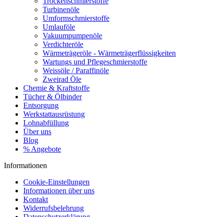
Trockenschmierstoffe
Turbinenöle
Umformschmierstoffe
Umlauföle
Vakuumpumpenöle
Verdichteröle
Wärmeträgeröle - Wärmeträgerflüssigkeiten
Wartungs und Pflegeschmierstoffe
Weissöle / Paraffinöle
Zweirad Öle
Chemie & Kraftstoffe
Tücher & Ölbinder
Entsorgung
Werkstattausrüstung
Lohnabfüllung
Über uns
Blog
% Angebote
Informationen
Cookie-Einstellungen
Informationen über uns
Kontakt
Widerrufsbelehrung
Datenschutzerklärung