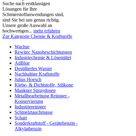
Suche nach erstklassigen
Lösungen für Ihre
Schmierstoffanwendungen sind,
sind Sie bei uns genau richtig.
Unsere große Auswahl an
hochwertigen...
mehr erfahren
Zur Kategorie Chemie & Kraftstoffe
Wachse
Rewitec Nanobeschichtungen
Industriechemie & Lösemittel
AdBlue
Destilliertes Wasser
Nachhaltige Kraftstoffe
Julius Hoesch
Klebe- & Dichtstoffe, Silikone
Maukner Spraydosen
Metallbearbeitung Reiniger -
Konservierung
Industriereiniger
Schmelztauchmasse
Scharr
Sonderkraftstoff - Gerätebenzin -
Alkylatbenzin