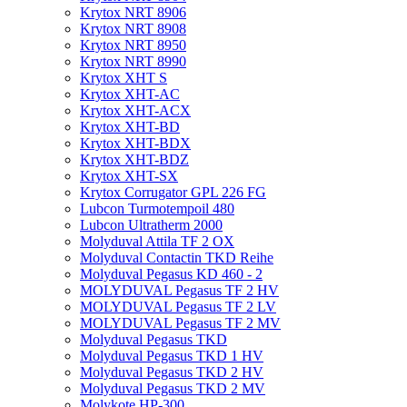
Krytox NRT 8906
Krytox NRT 8908
Krytox NRT 8950
Krytox NRT 8990
Krytox XHT S
Krytox XHT-AC
Krytox XHT-ACX
Krytox XHT-BD
Krytox XHT-BDX
Krytox XHT-BDZ
Krytox XHT-SX
Krytox Corrugator GPL 226 FG
Lubcon Turmotempoil 480
Lubcon Ultratherm 2000
Molyduval Attila TF 2 OX
Molyduval Contactin TKD Reihe
Molyduval Pegasus KD 460 - 2
MOLYDUVAL Pegasus TF 2 HV
MOLYDUVAL Pegasus TF 2 LV
MOLYDUVAL Pegasus TF 2 MV
Molyduval Pegasus TKD
Molyduval Pegasus TKD 1 HV
Molyduval Pegasus TKD 2 HV
Molyduval Pegasus TKD 2 MV
Molykote HP-300