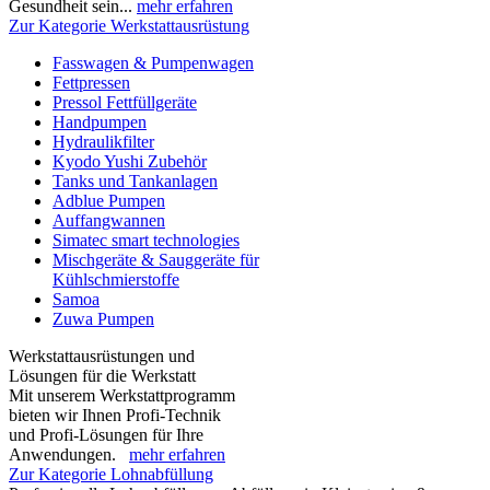
Gesundheit sein...
mehr erfahren
Zur Kategorie Werkstattausrüstung
Fasswagen & Pumpenwagen
Fettpressen
Pressol Fettfüllgeräte
Handpumpen
Hydraulikfilter
Kyodo Yushi Zubehör
Tanks und Tankanlagen
Adblue Pumpen
Auffangwannen
Simatec smart technologies
Mischgeräte & Sauggeräte für
Kühlschmierstoffe
Samoa
Zuwa Pumpen
Werkstattausrüstungen und
Lösungen für die Werkstatt
Mit unserem Werkstattprogramm
bieten wir Ihnen Profi-Technik
und Profi-Lösungen für Ihre
Anwendungen.
mehr erfahren
Zur Kategorie Lohnabfüllung