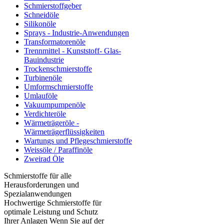
Schmierstoffgeber
Schneidöle
Silikonöle
Sprays - Industrie-Anwendungen
Transformatorenöle
Trennmittel - Kunststoff- Glas-
Bauindustrie
Trockenschmierstoffe
Turbinenöle
Umformschmierstoffe
Umlauföle
Vakuumpumpenöle
Verdichteröle
Wärmeträgeröle -
Wärmeträgerflüssigkeiten
Wartungs und Pflegeschmierstoffe
Weissöle / Paraffinöle
Zweirad Öle
Schmierstoffe für alle
Herausforderungen und
Spezialanwendungen
Hochwertige Schmierstoffe für
optimale Leistung und Schutz
Ihrer Anlagen Wenn Sie auf der