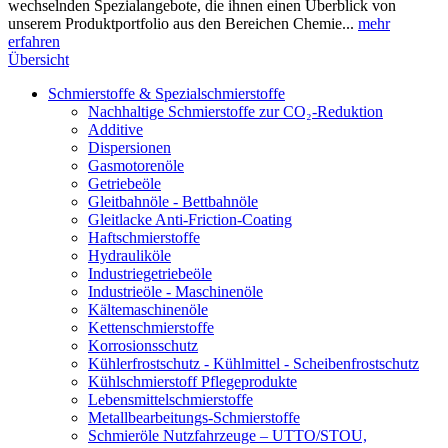
wechselnden Spezialangebote, die ihnen einen Überblick von
unserem Produktportfolio aus den Bereichen Chemie...
mehr
erfahren
Übersicht
Schmierstoffe & Spezialschmierstoffe
Nachhaltige Schmierstoffe zur CO₂-Reduktion
Additive
Dispersionen
Gasmotorenöle
Getriebeöle
Gleitbahnöle - Bettbahnöle
Gleitlacke Anti-Friction-Coating
Haftschmierstoffe
Hydrauliköle
Industriegetriebeöle
Industrieöle - Maschinenöle
Kältemaschinenöle
Kettenschmierstoffe
Korrosionsschutz
Kühlerfrostschutz - Kühlmittel - Scheibenfrostschutz
Kühlschmierstoff Pflegeprodukte
Lebensmittelschmierstoffe
Metallbearbeitungs-Schmierstoffe
Schmieröle Nutzfahrzeuge – UTTO/STOU,