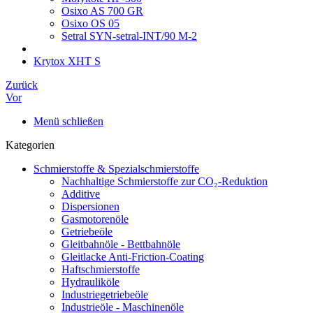
Osixo AS 700 GR
Osixo OS 05
Setral SYN-setral-INT/90 M-2
Krytox XHT S
Zurück
Vor
Menü schließen
Kategorien
Schmierstoffe & Spezialschmierstoffe
Nachhaltige Schmierstoffe zur CO₂-Reduktion
Additive
Dispersionen
Gasmotorenöle
Getriebeöle
Gleitbahnöle - Bettbahnöle
Gleitlacke Anti-Friction-Coating
Haftschmierstoffe
Hydrauliköle
Industriegetriebeöle
Industrieöle - Maschinenöle