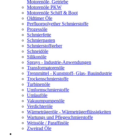
Motorenöle, Getriebe
Motorenöle PKW
Motorenöle Schiff & Boot
Oldtimer Öle
Perfluorpolyether Schmierstoffe
Prozessöle
Schmierfette
Schmierpasten
Schmierstoffgeber
Schneidöle
Silikonöle
Sprays - Industrie-Anwendungen
Transformatorenöle
Trennmittel - Kunststoff- Glas- Bauindustrie
Trockenschmierstoffe
Turbinenöle
Umformschmierstoffe
Umlauföle
Vakuumpumpenöle
Verdichteröle
Wärmeträgeröle - Wärmeträgerflüssigkeiten
Wartungs und Pflegeschmierstoffe
Weissöle / Paraffinöle
Zweirad Öle