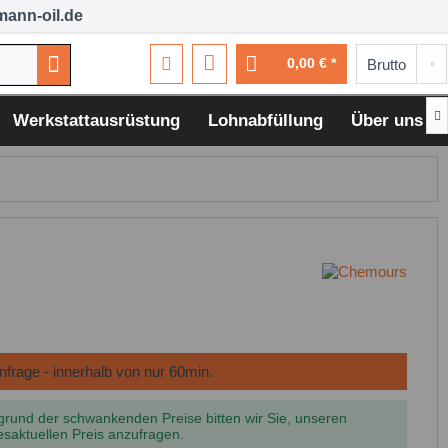
ann-oil.de
0,00 € *

Werkstattausrüstung
Lohnabfüllung
Über uns
grund der schwankenden Preise bitten wir Sie, unseren
esaktuellen Preis anzufragen.