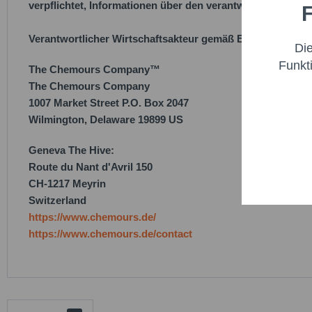
verpflichtet, Informationen über den verantwortlichen Wirt
F
Funktio
Verantwortlicher Wirtschaftsakteur gemäß EU-Verordnung
Di
Marketi
Funkt
The Chemours Company™
The Chemours Company
Trackin
1007 Market Street P.O. Box 2047
Wilmington, Delaware 19899 US
Persona
Geneva The Hive:
Route du Nant d'Avril 150
Service
CH-1217 Meyrin
Switzerland
https://www.chemours.de/
https://www.chemours.de/contact