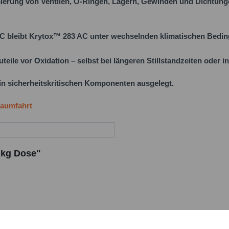
chmierung von Ventilen, O-Ringen, Lagern, Gewinden und Dichtu
°C bleibt Krytox™ 283 AC unter wechselnden klimatischen Bedin
ile vor Oxidation – selbst bei längeren Stillstandzeiten oder in
 in sicherheitskritischen Komponenten ausgelegt.
Raumfahrt
 kg Dose"
ir großen Wert auf Transparenz und die Einhaltung gesetzlic