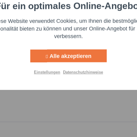
schaftsakteur bereitzustellen. Dieser ist für die Einhaltung der
ür ein optimales Online-Angeb
Aktiv
nale
:
ese Website verwendet Cookies, um Ihnen die bestmögli
Aktiv
ng
Ich 
ionalität bieten zu können und unser Online-Angebot für 
genomm
verbessern.
Felder m
Aktiv
g
Nachr
Alle akzeptieren
Aktiv
lisierung
Einstellungen
Datenschutzhinweise
Aktiv
Einstellungen speichern