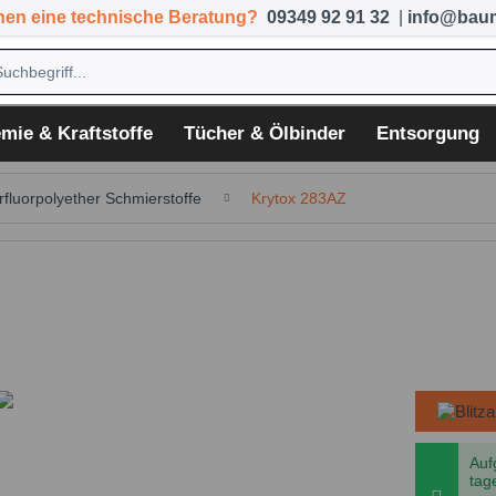
hen eine technische Beratung?
09349 92 91 32
|
info@baum
mie & Kraftstoffe
Tücher & Ölbinder
Entsorgung
rfluorpolyether Schmierstoffe
Krytox 283AZ
Auf
tag