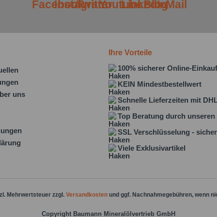
Ihre Vorteile
100% sicherer Online-Einkau
uellen
lungen
KEIN Mindestbestellwert
ber uns
Schnelle Lieferzeiten mit DH
Top Beratung durch unseren 
gungen
SSL Verschlüsselung - sicher
lärung
Viele Exklusivartikel
tzl. Mehrwertsteuer zzgl.
Versandkosten
und ggf. Nachnahmegebühren, wenn ni
Copyright Baumann Mineralölvertrieb GmbH