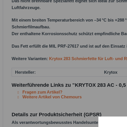
Das nicht brennbare Spezialfett eignet sich ideal zur S
Luftfahrzeuge.
Mit einem breiten Temperaturbereich von –34 °C bis +288 
Schmierfilmaufbau.
Der enthaltene Korrosionsschutz schützt empfindliche Baute
Das Fett erfüllt die
MIL PRF-27617
und ist auf den Einsatz
Weitere Varianten:
Krytox 283 Schmierfette für Luft- und 
Hersteller:
Krytox
Weiterführende Links zu "KRYTOX 283 AC - 0,5
Fragen zum Artikel?
Weitere Artikel von Chemours
Details zur Produktsicherheit (GPSR)
Als verantwortungsbewusstes Handelsunternehmen legen w