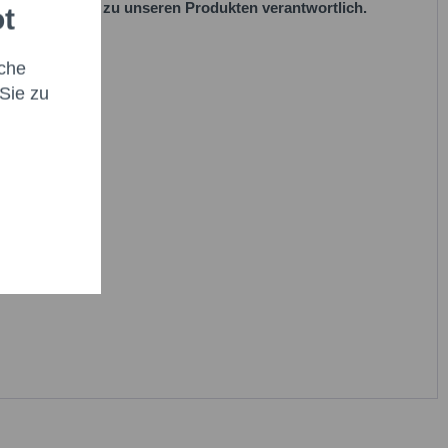
 EU-Vorschriften zu unseren Produkten verantwortlich.
ot
che
habe die
Datenschutzbestimmung
zur Kenntnis
Sie zu
en.*
it * sind Pflichtfelder.
icht senden