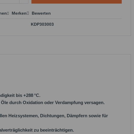
chen
Merken
Bewerten
 anfragen
KDP303003
digkeit bis
+288 °C
.
e Öle durch Oxidation oder Verdampfung versagen.
ellen Heizsystemen, Dichtungen, Dämpfern sowie für
verträglichkeit zu beeinträchtigen.