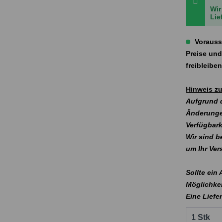
Wir
Lie
Vorauss
Preise und
freibleibe
Hinweis zu
Aufgrund d
Änderunge
Verfügbark
Wir sind b
um Ihr Ve
Sollte ein
Möglichkei
Eine Liefe