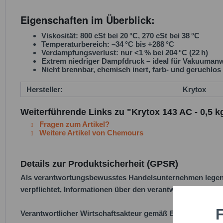
Eigenschaften im Überblick:
Viskosität:
800 cSt bei 20 °C
,
270 cSt bei 38 °C
Temperaturbereich:
–34 °C bis +288 °C
Verdampfungsverlust: nur
<1 % bei 204 °C (22 h)
Extrem niedriger Dampfdruck – ideal für Vakuuma
Nicht brennbar, chemisch inert, farb- und geruchlos
Hersteller:
Krytox
Weiterführende Links zu "Krytox 143 AC - 0,5 k
Fragen zum Artikel?
Weitere Artikel von Chemours
Details zur Produktsicherheit (GPSR)
Als verantwortungsbewusstes Handelsunternehmen legen w
verpflichtet, Informationen über den verantwortlichen Wirt
F
Funktio
Verantwortlicher Wirtschaftsakteur gemäß EU-Verordnung