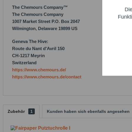
The Chemours Company™
Di
Marketi
The Chemours Company
Funkt
1007 Market Street P.O. Box 2047
Wilmington, Delaware 19899 US
Trackin
Geneva The Hive:
Persona
Route du Nant d'Avril 150
CH-1217 Meyrin
Switzerland
Service
https://www.chemours.de/
https://www.chemours.de/contact
Zubehör
1
Kunden haben sich ebenfalls angesehen