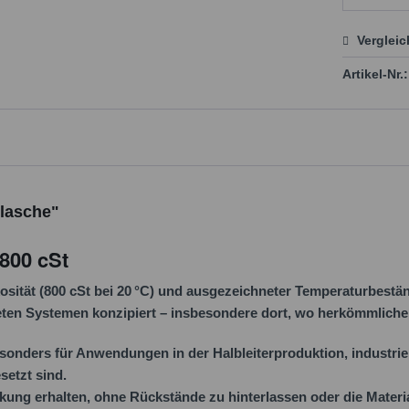
Verglei
Preis
Artikel-Nr.:
Flasche"
 800 cSt
osität (
800 cSt bei 20 °C
) und ausgezeichneter Temperaturbestän
teten Systemen konzipiert – insbesondere dort, wo herkömmlich
esonders für Anwendungen in der Halbleiterproduktion, industri
setzt sind.
kung erhalten, ohne Rückstände zu hinterlassen oder die Material