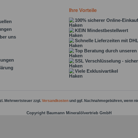
Ihre Vorteile
100% sicherer Online-Einkau
uellen
lungen
KEIN Mindestbestellwert
ber uns
Schnelle Lieferzeiten mit DH
Top Beratung durch unseren 
gungen
SSL Verschlüsselung - sicher
lärung
Viele Exklusivartikel
tzl. Mehrwertsteuer zzgl.
Versandkosten
und ggf. Nachnahmegebühren, wenn ni
Copyright Baumann Mineralölvertrieb GmbH