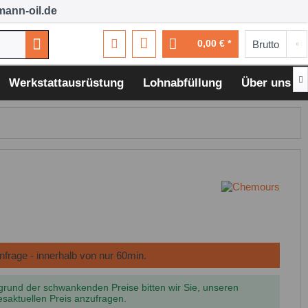
ann-oil.de
0,00 € *

Werkstattausrüstung
Lohnabfüllung
Über uns
grund der schwankenden Preise bitten wir Sie, unseren
esaktuellen Preis anzufragen.