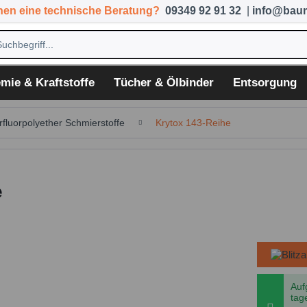
hen eine technische Beratung?
09349 92 91 32
|
info@baum
mie & Kraftstoffe
Tücher & Ölbinder
Entsorgung
rfluorpolyether Schmierstoffe
Krytox 143-Reihe
e
Auf
tag