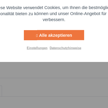
genomm
ese Website verwendet Cookies, um Ihnen die bestmögli
Aktiv
ng
Felder m
ionalität bieten zu können und unser Online-Angebot für 
verbessern.
Nachr
Aktiv
g
Alle akzeptieren
Aktiv
lisierung
Einstellungen
Datenschutzhinweise
Aktiv
Einstellungen speichern