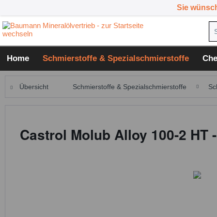
Sie wünsc
Home
Schmierstoffe & Spezialschmierstoffe
Che
Übersicht
Schmierstoffe & Spezialschmierstoffe
Sc
Castrol Molub Alloy 100-2 HT 