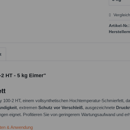
Vergleic
Preis
Artikel-Nr.:
Herstellern
t
2 HT - 5 kg Eimer"
tt
oy 100-2 HT, einem vollsynthetischen Hochtemperatur-Schmierfett, d
ndigkeit
, extremen
Schutz vor Verschleiß
, ausgezeichnete
Druckr
ngen eignet. Profitieren Sie von geringerem Wartungsaufwand und erh
ften & Anwendung