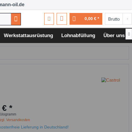
ann-oil.de
0,00 € *

Werkstattausrüstung
Lohnabfüllung
Über uns
 € *
Kilogramm
zgl. Versandkosten
ostenfreie Lieferung in Deutschland!