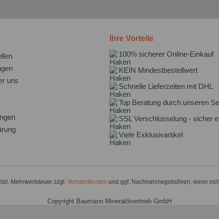
Ihre Vorteile
100% sicherer Online-Einkauf
llen
ngen
KEIN Mindestbestellwert
er uns
Schnelle Lieferzeiten mit DHL
Top Beratung durch unseren Se
ungen
SSL Verschlüsselung - sicher e
ärung
Viele Exklusivartikel
setzl. Mehrwertsteuer zzgl.
Versandkosten
und ggf. Nachnahmegebühren, wenn nich
Copyright Baumann Mineralölvertrieb GmbH