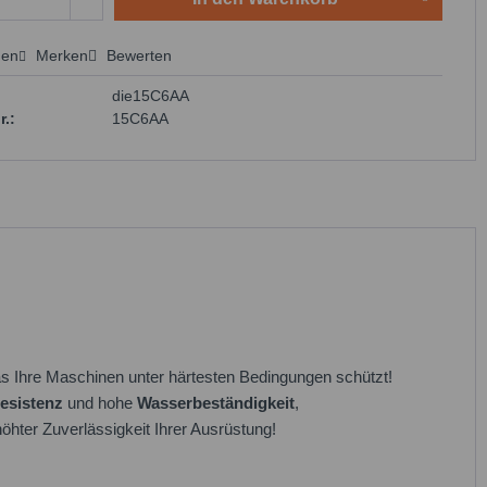
hen
Merken
Bewerten
 anfragen
die15C6AA
r.:
15C6AA
as Ihre Maschinen unter härtesten Bedingungen schützt!
esistenz
und hohe
Wasserbeständigkeit
,
öhter Zuverlässigkeit Ihrer Ausrüstung!