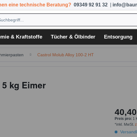
hen eine technische Beratung?
09349 92 91 32
|
info@baum
mie & Kraftstoffe
Tücher & Ölbinder
Entsorgung
hmierpasten
Castrol Molub Alloy 100-2 HT
- 5 kg Eimer
40,40
Preis pro:
1 
*inkl. MwSt.
z
Versandk