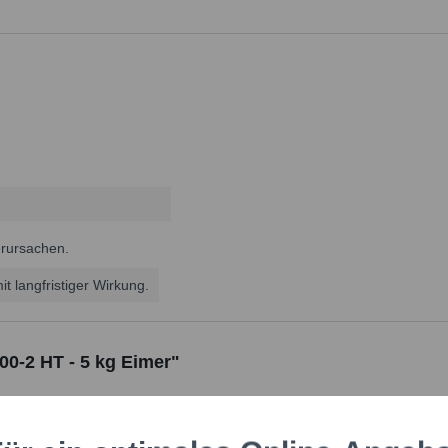
erursachen.
t langfristiger Wirkung.
00-2 HT - 5 kg Eimer"