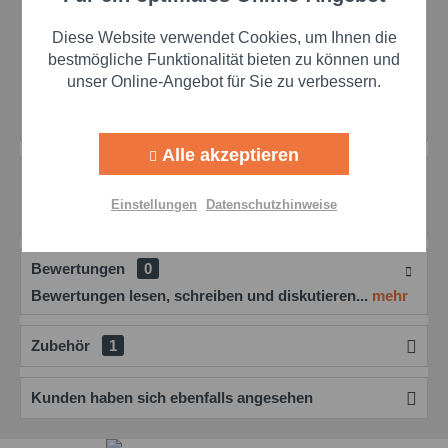
Preis anfragen
Artikel-Nr.:
schar31895
Diese Website verwendet Cookies, um Ihnen die
Herstellernr.:
31895
Aktiv
Marketing
bestmögliche Funktionalität bieten zu können und
unser Online-Angebot für Sie zu verbessern.
ab 2 Fässern ist die
Lieferung frei Haus
Aktiv
Tracking
Alle akzeptieren
Beschreibung
Aktiv
Personalisierung
UNIL Bremsenreiniger – Gründliche Reinigung für
Einstellungen
Datenschutzhinweise
Bremsen und Kleinteile Der UNIL...
mehr
Aktiv
Service
Bewertungen
0
Bewertungen lesen, schreiben und diskutieren...
mehr
Einstellungen speichern
Zubehör
1
Kunden haben sich ebenfalls angesehen