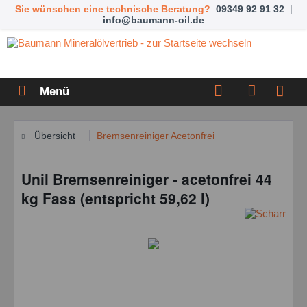
Sie wünschen eine technische Beratung?
09349 92 91 32
|
info@baumann-oil.de
Menü
Übersicht
Bremsenreiniger Acetonfrei
Unil Bremsenreiniger - acetonfrei 44
kg Fass (entspricht 59,62 l)