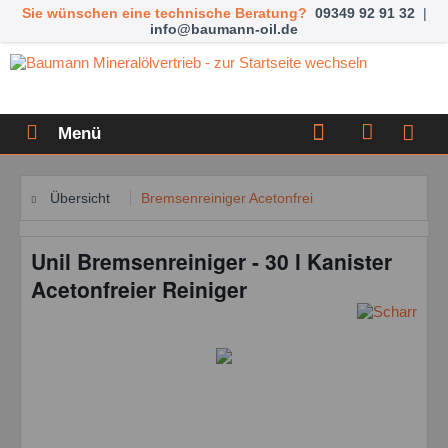
Sie wünschen eine technische Beratung?
09349 92 91 32
|
info@baumann-oil.de
Menü
Übersicht
Bremsenreiniger Acetonfrei
Unil Bremsenreiniger - 30 l Kanister
Acetonfreier Reiniger