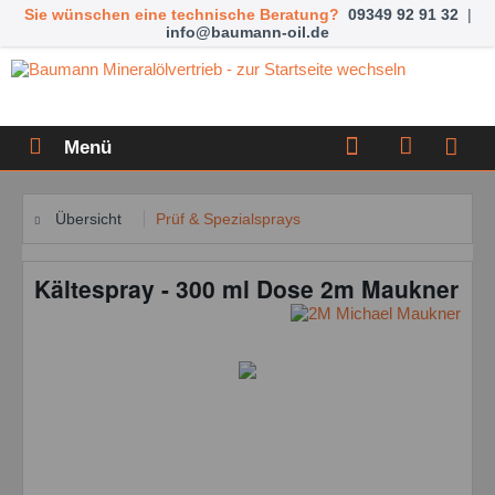
Sie wünschen eine technische Beratung?
09349 92 91 32
|
info@baumann-oil.de
Menü
Übersicht
Prüf & Spezialsprays
Kältespray - 300 ml Dose 2m Maukner