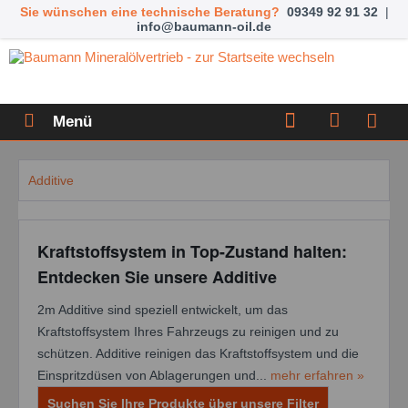
Sie wünschen eine technische Beratung?
09349 92 91 32
|
info@baumann-oil.de
Menü
Additive
Kraftstoffsystem in Top-Zustand halten:
Entdecken Sie unsere Additive
2m Additive sind speziell entwickelt, um das
Kraftstoffsystem Ihres Fahrzeugs zu reinigen und zu
schützen. Additive reinigen das Kraftstoffsystem und die
Einspritzdüsen von Ablagerungen und...
mehr erfahren »
Suchen Sie Ihre Produkte über unsere Filter