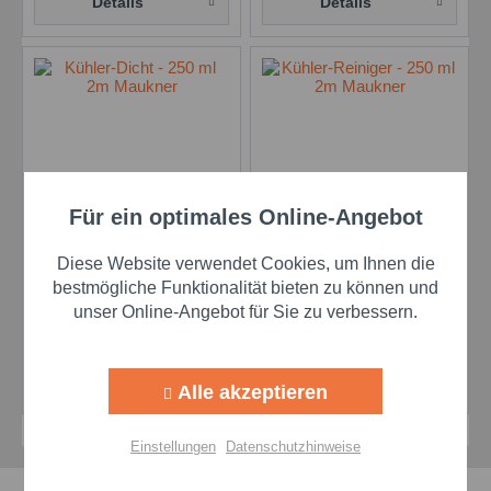
Details
Details
Für ein optimales Online-Angebot
Aktiv
Funktionale
Kühler-Dicht - 250 ml
Kühler-Reiniger - 250
2m Maukner
ml 2m Maukner
Diese Website verwendet Cookies, um Ihnen die
Inhalt
12 Stk
(4,27 € * / 1 Stk)
Inhalt
12 Stk
(4,12 € * / 1 Stk)
Aktiv
Marketing
bestmögliche Funktionalität bieten zu können und
unser Online-Angebot für Sie zu verbessern.
51,24 €
49,44 €
Aktiv
Tracking
Details
Details
Alle akzeptieren
Aktiv
Personalisierung
Einstellungen
Datenschutzhinweise
Aktiv
Service