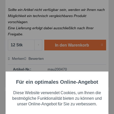
Sollte ein Artikel nicht verfügbar sein, werden wir Ihnen nach
Möglichkeit ein technisch vergleichbares Produkt
vorschlagen.
Eine Lieferung erfolgt dabei ausschließlich nach Ihrer
Freigabe.
In den
Warenkorb
Merken
Bewerten
Preis anfragen
Artikel-Nr.:
mau200470
EAN:
4260065070745
Herstellernr.:
200470
Für ein optimales Online-Angebot
Aktiv
Funktionale
Diese Website verwendet Cookies, um Ihnen die
Beschreibung
Aktiv
Marketing
bestmögliche Funktionalität bieten zu können und
Transparenter Schutzfilm bei Schweißarbeiten mit
unser Online-Angebot für Sie zu verbessern.
Schweißschutz-Spray Das 2m...
mehr
Aktiv
Tracking