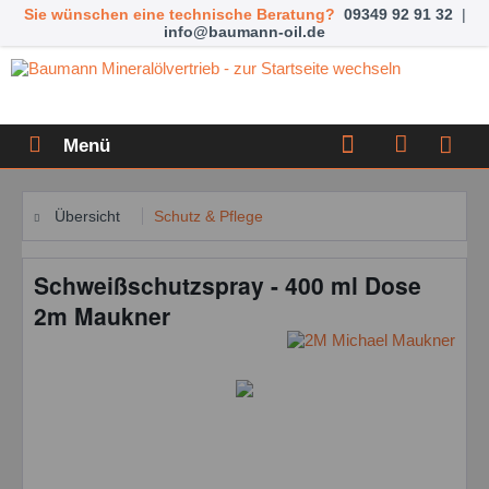
Sie wünschen eine technische Beratung?
09349 92 91 32
|
info@baumann-oil.de
Menü
Übersicht
Schutz & Pflege
Schweißschutzspray - 400 ml Dose
2m Maukner