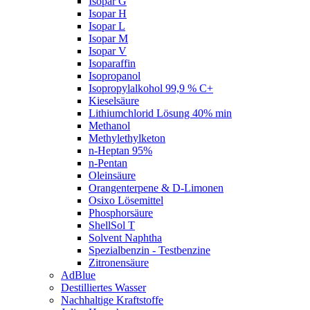
Isopar G
Isopar H
Isopar L
Isopar M
Isopar V
Isoparaffin
Isopropanol
Isopropylalkohol 99,9 % C+
Kieselsäure
Lithiumchlorid Lösung 40% min
Methanol
Methylethylketon
n-Heptan 95%
n-Pentan
Oleinsäure
Orangenterpene & D-Limonen
Osixo Lösemittel
Phosphorsäure
ShellSol T
Solvent Naphtha
Spezialbenzin - Testbenzine
Zitronensäure
AdBlue
Destilliertes Wasser
Nachhaltige Kraftstoffe