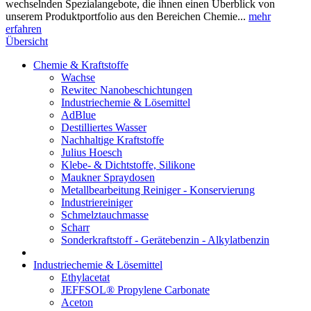
wechselnden Spezialangebote, die ihnen einen Überblick von
unserem Produktportfolio aus den Bereichen Chemie...
mehr
erfahren
Übersicht
Chemie & Kraftstoffe
Wachse
Rewitec Nanobeschichtungen
Industriechemie & Lösemittel
AdBlue
Destilliertes Wasser
Nachhaltige Kraftstoffe
Julius Hoesch
Klebe- & Dichtstoffe, Silikone
Maukner Spraydosen
Metallbearbeitung Reiniger - Konservierung
Industriereiniger
Schmelztauchmasse
Scharr
Sonderkraftstoff - Gerätebenzin - Alkylatbenzin
Industriechemie & Lösemittel
Ethylacetat
JEFFSOL® Propylene Carbonate
Aceton