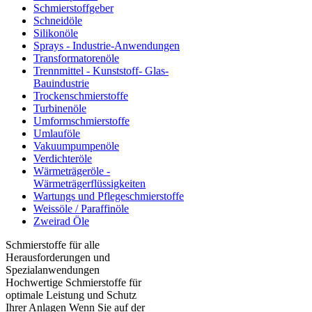
Schmierstoffgeber
Schneidöle
Silikonöle
Sprays - Industrie-Anwendungen
Transformatorenöle
Trennmittel - Kunststoff- Glas-
Bauindustrie
Trockenschmierstoffe
Turbinenöle
Umformschmierstoffe
Umlauföle
Vakuumpumpenöle
Verdichteröle
Wärmeträgeröle -
Wärmeträgerflüssigkeiten
Wartungs und Pflegeschmierstoffe
Weissöle / Paraffinöle
Zweirad Öle
Schmierstoffe für alle
Herausforderungen und
Spezialanwendungen
Hochwertige Schmierstoffe für
optimale Leistung und Schutz
Ihrer Anlagen Wenn Sie auf der