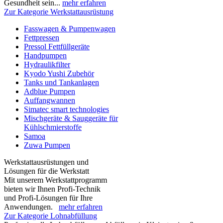
Gesundheit sein...
mehr erfahren
Zur Kategorie Werkstattausrüstung
Fasswagen & Pumpenwagen
Fettpressen
Pressol Fettfüllgeräte
Handpumpen
Hydraulikfilter
Kyodo Yushi Zubehör
Tanks und Tankanlagen
Adblue Pumpen
Auffangwannen
Simatec smart technologies
Mischgeräte & Sauggeräte für
Kühlschmierstoffe
Samoa
Zuwa Pumpen
Werkstattausrüstungen und
Lösungen für die Werkstatt
Mit unserem Werkstattprogramm
bieten wir Ihnen Profi-Technik
und Profi-Lösungen für Ihre
Anwendungen.
mehr erfahren
Zur Kategorie Lohnabfüllung