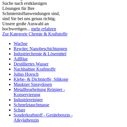
Suche nach erstklassigen
Lösungen für Ihre
Schmierstoffanwendungen sind,
sind Sie bei uns genau richtig.
Unsere große Auswahl an
hochwertigen...
mehr erfahren
Zur Kategorie Chemie & Kraftstoffe
Wachse
Rewitec Nanobeschichtungen
Industriechemie & Lösemittel
AdBlue
Destilliertes Wasser
Nachhaltige Kraftstoffe
Julius Hoesch
Klebe- & Dichtstoffe, Silikone
Maukner Spraydosen
Metallbearbeitung Reiniger -
Konservierung
Industriereiniger
Schmelztauchmasse
Scharr
Sonderkraftstoff - Gerätebenzin -
Alkylatbenzin