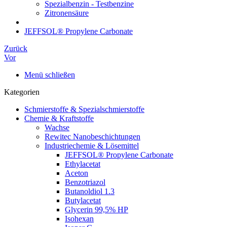
Spezialbenzin - Testbenzine
Zitronensäure
JEFFSOL® Propylene Carbonate
Zurück
Vor
Menü schließen
Kategorien
Schmierstoffe & Spezialschmierstoffe
Chemie & Kraftstoffe
Wachse
Rewitec Nanobeschichtungen
Industriechemie & Lösemittel
JEFFSOL® Propylene Carbonate
Ethylacetat
Aceton
Benzotriazol
Butanoldiol 1.3
Butylacetat
Glycerin 99,5% HP
Isohexan