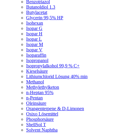
Benzotriazol
Butanoldiol 1.3
Butylacetat
Glycerin 99,5% HP
Isohexan
Isopar G
Isopar H
Isopar L
Isopar M
Isopar V
Isoparaffin
Isopropanol
Isopropylalkohol 99,9 % C+
Kieselsäure
Lithiumchlorid Lösung 40% min
Methanol
Methylethylketon
n-Heptan 95%
n-Pentan
Oleinsäure
Orangenterpene & D-Limonen
Osixo Lösemittel
Phosphorsäure
ShellSol T
Solvent Naphtha