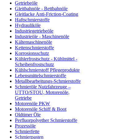
Getriebeöle
Gleitbahnöle - Bettbahnöle
Gleitlacke Anti-Friction-Coating
Haftschmierstoffe
Hydrauliköle
Industriegetriebeöle
Industrieöle - Maschinenöle
Kältemaschinenöle
Kettenschmierstoffe
Korrosionsschutz
Kühlerfrostschutz - Kühlmittel -
Scheibenfrostschutz
Kühlschmierstoff Pflegeprodukte
Lebensmittelschmierstoffe
Metallbearbeitungs-Schmierstoffe
Schmieröle Nutzfahrzeuge –
UTTO/STOU, Motorenöle,
Getriebe
Motorenöle PKW
Motorenöle Schiff & Boot
Oldtimer Öle
Perfluorpolyether Schmierstoffe
Prozessöle
Schmierfette
Schmierpasten