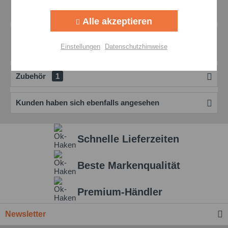
Aktiv
Tracking
Weitere technische Produktinformationen erhalten Sie über
diesen OKS 250 Link.
mehr
Alle akzeptieren
Aktiv
Personalisierung
Bewertungen
0
Einstellungen
Datenschutzhinweise
Bewertungen lesen, schreiben und diskutieren...
mehr
Aktiv
Service
Zubehör
1
Einstellungen speichern
Kunden haben sich ebenfalls angesehen
Schnelle Lieferzeiten
Beste Markenqualität
Premium-Händler
Newsletter