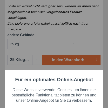
Sollte ein Artikel nicht verfügbar sein, werden wir Ihnen nach
Möglichkeit ein technisch vergleichbares Produkt
vorschlagen.
Eine Lieferung erfolgt dabei ausschließlich nach Ihrer
Freigabe.
andere Gebinde
In den
Warenkorb
Merken
Bewerten
Preis anfragen
Für ein optimales Online-Angebot
Aktiv
Funktionale
Artikel-Nr.:
schw00250062
Herstellernr.:
00250062
Diese Website verwendet Cookies, um Ihnen die
Aktiv
Marketing
bestmögliche Funktionalität bieten zu können und
unser Online-Angebot für Sie zu verbessern.
Beschreibung