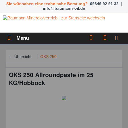
Sie wünschen eine technische Beratung?
09349 92 91 32
|
info@baumann-oil.de
Menü
Übersicht
OKS 250
OKS 250 Allroundpaste im 25
KG/Hobbock