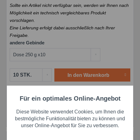
Sollte ein Artikel nicht verfügbar sein, werden wir Ihnen nach
Möglichkeit ein technisch vergleichbares Produkt
vorschlagen.
Eine Lieferung erfolgt dabei ausschließlich nach Ihrer
Freigabe.
andere Gebinde
In den
Warenkorb
Merken
Bewerten
Preis anfragen
Für ein optimales Online-Angebot
Aktiv
Funktionale
Artikel-Nr.:
schw00250030
EAN:
4038127200962
Diese Website verwendet Cookies, um Ihnen die
Herstellernr.:
00250030
Aktiv
Marketing
bestmögliche Funktionalität bieten zu können und
unser Online-Angebot für Sie zu verbessern.
Aktiv
Tracking
Beschreibung