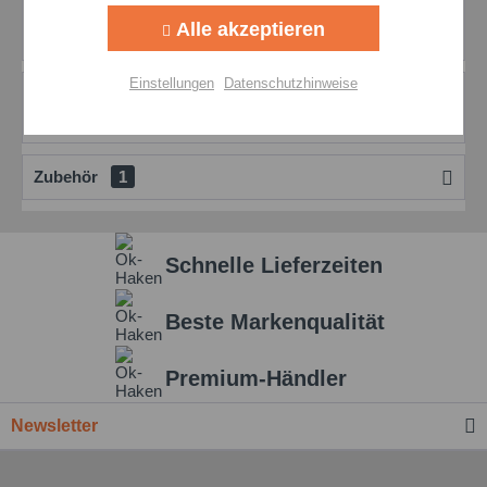
OKS 250 – Metallfreie Hochtemperaturpaste Die OKS 250
Alle akzeptieren
Weiße Allroundpaste ist eine...
mehr
Aktiv
Personalisierung
Einstellungen
Datenschutzhinweise
Bewertungen
0
Aktiv
Service
Bewertungen lesen, schreiben und diskutieren...
mehr
Zubehör
1
Einstellungen speichern
Schnelle Lieferzeiten
Beste Markenqualität
Premium-Händler
Newsletter