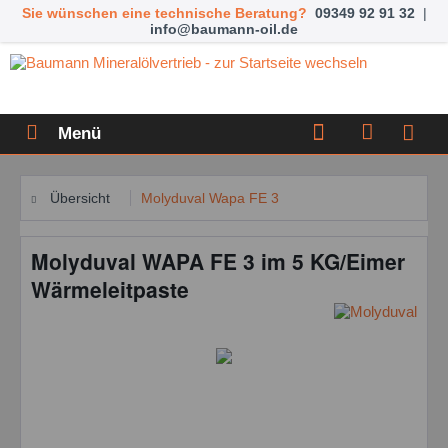
Sie wünschen eine technische Beratung?
09349 92 91 32
|
info@baumann-oil.de
Menü
Übersicht
Molyduval Wapa FE 3
Molyduval WAPA FE 3 im 5 KG/Eimer
Wärmeleitpaste