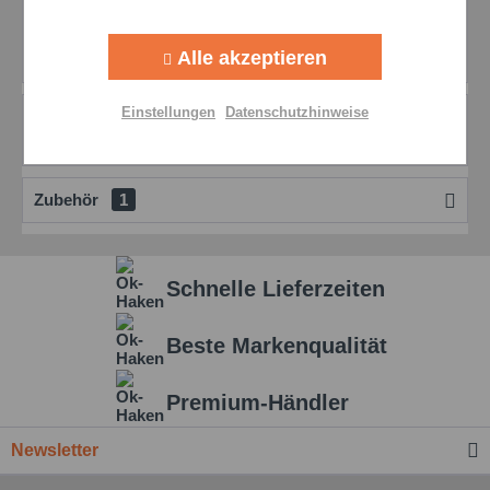
Beschreibung
Aktiv
Tracking
Wärmeleitpaste Eine silikonfreie Warmeleitpaste auf
Alle akzeptieren
Basis eines synthetischen Esteröls und...
mehr
Aktiv
Personalisierung
Einstellungen
Datenschutzhinweise
Bewertungen
0
Bewertungen lesen, schreiben und diskutieren...
mehr
Aktiv
Service
Zubehör
1
Einstellungen speichern
Schnelle Lieferzeiten
Beste Markenqualität
Premium-Händler
Newsletter