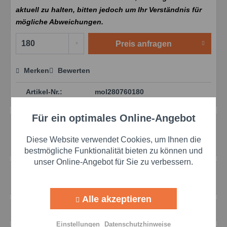
aktuell zu halten, bitten jedoch um Ihr Verständnis für
mögliche Abweichungen.
Preis anfragen
Merken
Bewerten
Preis anfragen
Artikel-Nr.:
mol280760180
Für ein optimales Online-Angebot
Aktiv
Funktionale
Beschreibung
Hochtemperatur Metall-Compound Eine Spezialpaste
Diese Website verwendet Cookies, um Ihnen die
für Schmierung von Gleitflächen und...
mehr
Aktiv
Marketing
bestmögliche Funktionalität bieten zu können und
unser Online-Angebot für Sie zu verbessern.
Bewertungen
0
Aktiv
Tracking
Bewertungen lesen, schreiben und diskutieren...
mehr
Alle akzeptieren
Zubehör
1
Aktiv
Personalisierung
Einstellungen
Datenschutzhinweise