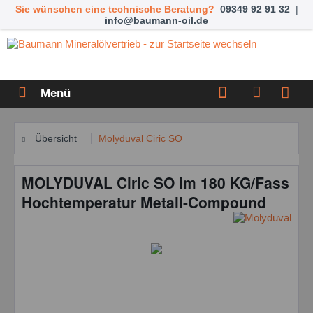
Sie wünschen eine technische Beratung?
09349 92 91 32
|
info@baumann-oil.de
Menü
Übersicht
Molyduval Ciric SO
MOLYDUVAL Ciric SO im 180 KG/Fass
Hochtemperatur Metall-Compound