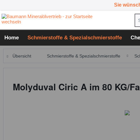
Sie wünsc
Home
Schmierstoffe & Spezialschmierstoffe
Che
Übersicht
Schmierstoffe & Spezialschmierstoffe
Sc
Molyduval Ciric A im 80 KG/