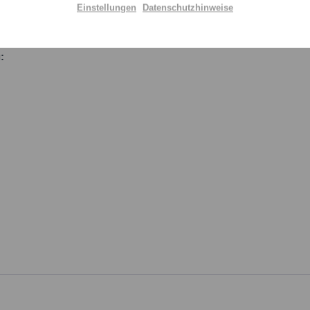
ir großen Wert auf Transparenz und die Einhaltung gesetzlic
Einstellungen
Datenschutzhinweise
Aktiv
schaftsakteur bereitzustellen. Dieser ist für die Einhaltung der
:
Einstellungen speichern