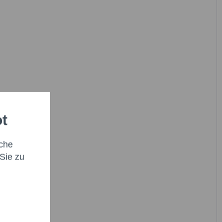
habe die
Datenschutzbestimmung
zur Kenntnis
en.*
it * sind Pflichtfelder.
icht senden
ot
che
Sie zu