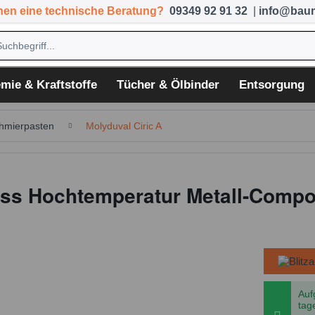
hen eine technische Beratung?
09349 92 91 32
|
info@baum
mie & Kraftstoffe
Tücher & Ölbinder
Entsorgung
hmierpasten
Molyduval Ciric A
Fass Hochtemperatur Metall-Comp
Auf
tag