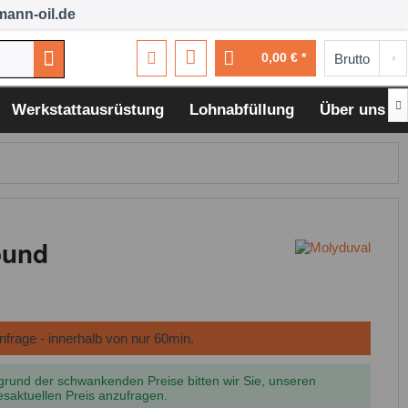
ann-oil.de
0,00 € *

Werkstattausrüstung
Lohnabfüllung
Über uns
ound
grund der schwankenden Preise bitten wir Sie, unseren
esaktuellen Preis anzufragen.