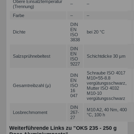
Obere Einsatztemperatur
–
–
(Trennung)
Farbe
–
–
DIN
EN
Dichte
bei 20 °C
ISO
3838
DIN
EN
Salzsprühnebeltest
Schichtdicke 30 µm
ISO
9227
Schraube ISO 4017
DIN
M10×55-8.8
EN
vergütungsschwarz,
Gesamtreibzahl (μ)
ISO
Mutter ISO 4032
16
M10-10
047
vergütungsschwarz
DIN
M10 A2, 40 Nm, 400
Losbrechmoment
267-
°C, 100 h
27
Weiterführende Links zu "OKS 235 - 250 g