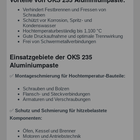
Verhindert Festbrennen und Fressen von
Schrauben
Schützt vor Korrosion, Spritz- und
Kondenswasser
Hochtemperaturbeständig bis 1.100 °C
Gute Druckaufnahme und optimale Trennwirkung
Frei von Schwermetallverbindungen
Einsatzgebiete der OKS 235
Aluminiumpaste
✅
Montageschmierung für Hochtemperatur-Bauteile:
Ich habe die
Datenschutzbestimmung
zur Kenntnis
genommen.*
Schrauben und Bolzen
Felder mit * sind Pflichtfelder.
Flansch- und Steckverbindungen
Armaturen und Verschraubungen
Nachricht senden
✅
Schutz und Schmierung für hitzebelastete
Komponenten:
Öfen, Kessel und Brenner
Motoren und Antriebstechnik