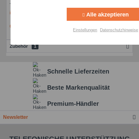
Tel +49 8142 3051-500
Tracking
info@oks-germany.com
Alle akzeptieren
OKS Kontaktformular
Personalisierung
Einstellungen
Datenschutzhinweise
Zubehör
1
Service
Einstellungen speichern
Schnelle Lieferzeiten
Beste Markenqualität
Premium-Händler
Newsletter