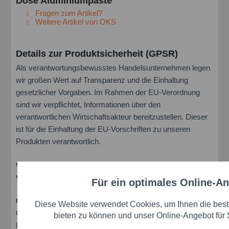
Dose Aluminiumpaste"
Fragen zum Artikel?
Weitere Artikel von OKS
Details zur Produktsicherheit (GPSR)
Als verantwortungsbewusstes Handelsunternehmen legen
wir großen Wert auf Transparenz und die Einhaltung
gesetzlicher Vorgaben. Im Rahmen der EU-Verordnung
sind wir verpflichtet, Informationen über den
verantwortlichen Wirtschaftsakteur bereitzustellen. Dieser
ist für die Einhaltung der EU-Vorschriften zu unseren
Produkten verantwortlich.
Verantwortlicher Wirtschaftsakteur gemäß EU-
Verordnung:
Für ein optimales Online-A
Funktionale
OKS Spezialschmierstoffe GmbH
Diese Website verwendet Cookies, um Ihnen die best
Ganghoferstr. 47
Marketing
bieten zu können und unser Online-Angebot für 
82216 Maisach