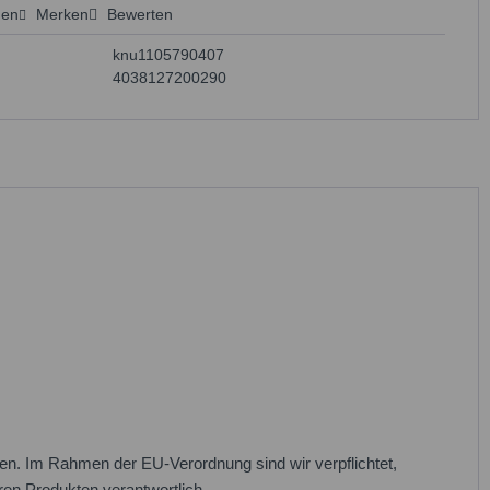
hen
Merken
Bewerten
 anfragen
knu1105790407
4038127200290
n. Im Rahmen der EU-Verordnung sind wir verpflichtet,
eren Produkten verantwortlich.