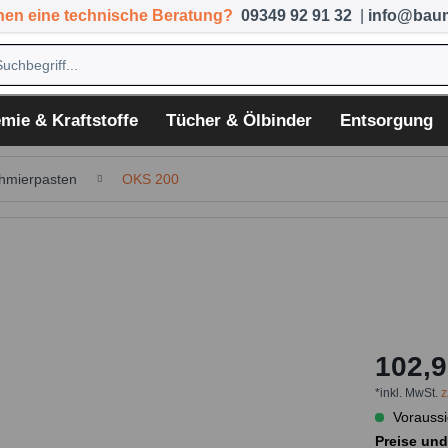
hen eine technische Beratung?
09349 92 91 32
|
info@baum
mie & Kraftstoffe
Tücher & Ölbinder
Entsorgung
hmierpasten
OKS 200
102,9
*inkl. MwSt.
z
Voraussi
Preise und