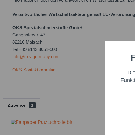
Verantwortlicher Wirtschaftsakteur gemäß EU-Verordnung
OKS Spezialschmierstoffe GmbH
Ganghoferstr. 47
82216 Maisach
Tel +49 8142 3051-500
F
info@oks-germany.com
Funktio
OKS Kontaktformular
Di
Marketi
Funkt
Trackin
Zubehör
1
Persona
Service