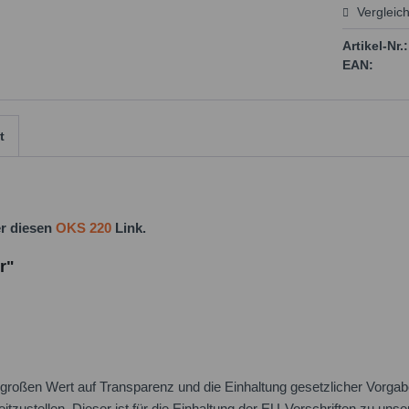
Vergleic
Preis
Artikel-Nr.:
EAN:
t
er diesen
OKS 220
Link.
r"
oßen Wert auf Transparenz und die Einhaltung gesetzlicher Vorgabe
itzustellen. Dieser ist für die Einhaltung der EU-Vorschriften zu uns