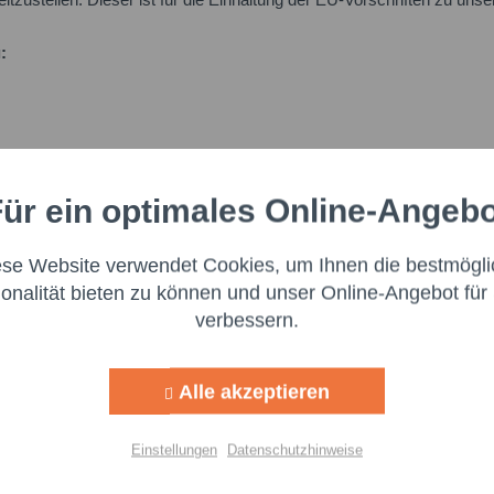
:
ür ein optimales Online-Angeb
Aktiv
nale
ese Website verwendet Cookies, um Ihnen die bestmögli
Aktiv
ng
ionalität bieten zu können und unser Online-Angebot für 
verbessern.
Aktiv
g
Alle akzeptieren
Aktiv
lisierung
Einstellungen
Datenschutzhinweise
Ich h
Aktiv
Felder mi