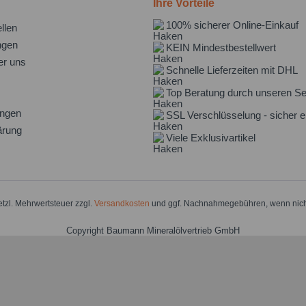
Ihre Vorteile
100% sicherer Online-Einkauf
llen
ngen
KEIN Mindestbestellwert
er uns
Schnelle Lieferzeiten mit DHL
Top Beratung durch unseren Se
ungen
SSL Verschlüsselung - sicher e
ärung
Viele Exklusivartikel
setzl. Mehrwertsteuer zzgl.
Versandkosten
und ggf. Nachnahmegebühren, wenn nich
Copyright Baumann Mineralölvertrieb GmbH