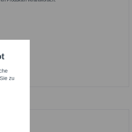
ot
che
Sie zu
abe die
Datenschutzbestimmung
zur Kenntnis genommen.*
t * sind Pflichtfelder.