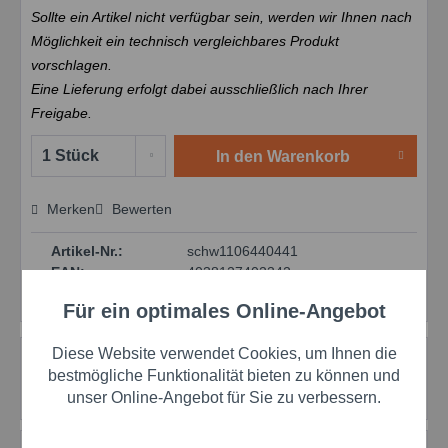
Sollte ein Artikel nicht verfügbar sein, werden wir Ihnen nach
Möglichkeit ein technisch vergleichbares Produkt
vorschlagen.
Eine Lieferung erfolgt dabei ausschließlich nach Ihrer
Freigabe.
In den
Warenkorb
Merken
Bewerten
Preis anfragen
Artikel-Nr.:
schw1106440441
EAN:
4038127402342
Herstellernr.:
1106440441
Für ein optimales Online-Angebot
Aktiv
Funktionale
Diese Website verwendet Cookies, um Ihnen die
Beschreibung
Aktiv
Marketing
bestmögliche Funktionalität bieten zu können und
Weitere technische Produktinformationen erhalten Sie über
unser Online-Angebot für Sie zu verbessern.
diesen OKS 1103 Link.
mehr
Aktiv
Tracking