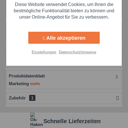
Preis anfragen
Diese Website verwendet Cookies, um Ihnen die
Artikel-Nr.:
mol200030-100
Aktiv
Marketing
bestmögliche Funktionalität bieten zu können und
unser Online-Angebot für Sie zu verbessern.
Aktiv
Tracking
Beschreibung
Weitere Produktinformationen erhalten Sie über
Alle akzeptieren
diesen MOLYDUVAL Wapa Z Schmierpaste für...
mehr
Aktiv
Personalisierung
Einstellungen
Datenschutzhinweise
Bewertungen
0
Aktiv
Service
Bewertungen lesen, schreiben und diskutieren...
mehr
Produktdatenblatt
Einstellungen speichern
Marketing
mehr
Zubehör
1
Schnelle Lieferzeiten