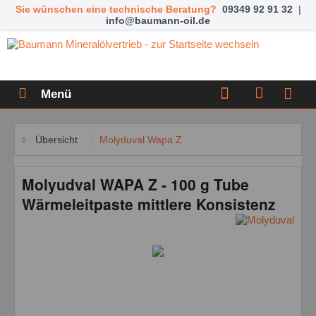
Sie wünschen eine technische Beratung?
09349 92 91 32
|
info@baumann-oil.de
Menü
Übersicht
Molyduval Wapa Z
Molyudval WAPA Z - 100 g Tube
Wärmeleitpaste mittlere Konsistenz