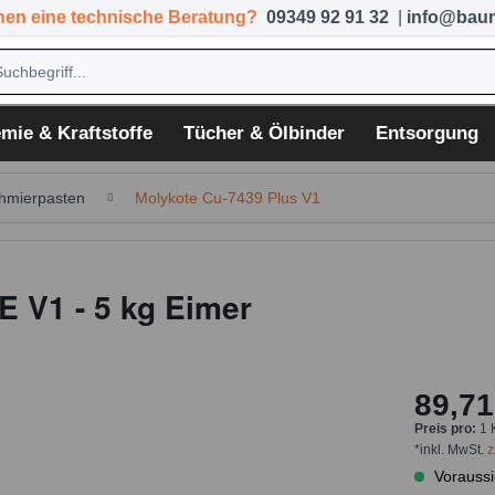
hen eine technische Beratung?
09349 92 91 32
|
info@baum
mie & Kraftstoffe
Tücher & Ölbinder
Entsorgung
hmierpasten
Molykote Cu-7439 Plus V1
 V1 - 5 kg Eimer
89,71
Preis pro:
1 
*inkl. MwSt.
z
Voraussi