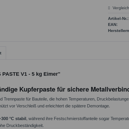
Vergleic
Preis
Artikel-Nr.:
EAN:
Herstellern
t
 PASTE V1 - 5 kg Eimer"
dige Kupferpaste für sichere Metallverbi
Trennpaste für Bauteile, die hohen Temperaturen, Druckbelastungen
ützt vor Verschleiß und erleichtert die spätere Demontage.
+300 °C stabil
, während ihre Festschmierstoffanteile sogar Temperat
hohe Druckbeständigkeit.