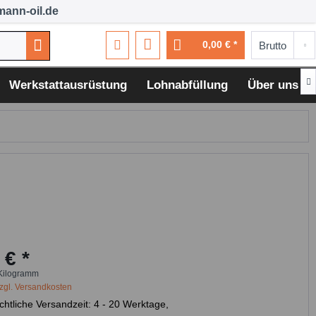
ann-oil.de
0,00 € *

Werkstattausrüstung
Lohnabfüllung
Über uns
 € *
Kilogramm
zgl. Versandkosten
chtliche Versandzeit: 4 - 20 Werktage,