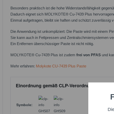
Besonders praktisch ist die hohe Widerstandsfähigkeit gege
Dadurch eignet sich MOLYKOTE® Cu-7439 Plus hervorragend 
Einmal aufgetragen, bleibt sie haften und schützt zuverlässig
Die Anwendung ist unkompliziert: Die Paste wird mit einem Pin
Sie kann auch in Fettpressen und Zentralschmiersystemen v
Ein Entfernen überschüssiger Paste ist nicht nötig.
MOLYKOTE® Cu-7439 Plus ist zudem
frei von PFAS
und kan
Mehr erfahren:
Molykote CU-7439 Plus Paste
Einordnung gemäß CLP-Verordnung:
F
Funktio
Symbole:
Di
GHS07
GHS09
Marketi