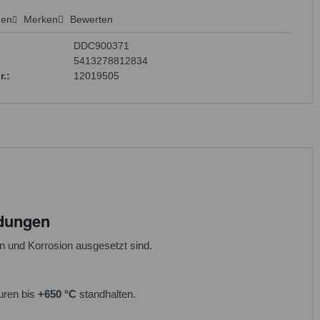
hen
Merken
Bewerten
 anfragen
DDC900371
5413278812834
r.:
12019505
ndungen
 und Korrosion ausgesetzt sind.
uren bis
+650 °C
standhalten.