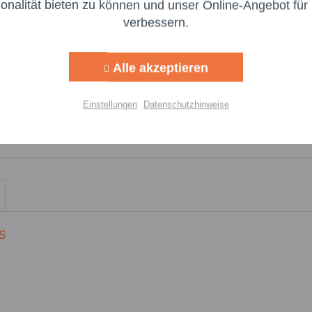
Felder mi
ionalität bieten zu können und unser Online-Angebot für 
verbessern.
Nachr
Aktiv
g
 langfristiger Wirkung.
Alle akzeptieren
Aktiv
lisierung
US PASTE V1 - 5 kg Eimer"
Einstellungen
Datenschutzhinweise
Aktiv
Einstellungen speichern