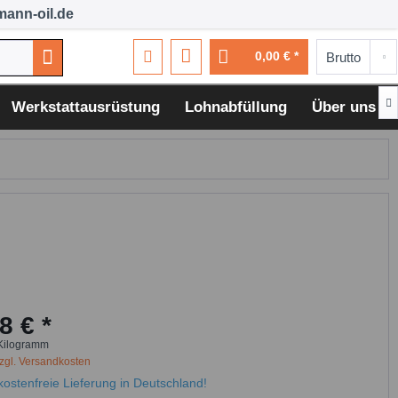
ann-oil.de
0,00 € *

Werkstattausrüstung
Lohnabfüllung
Über uns
8 € *
Kilogramm
zgl. Versandkosten
ostenfreie Lieferung in Deutschland!