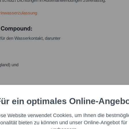
nd schützt Dichtungen in Außenanwendungen zuverlässig.
rinwasserzulassung
11 Compound:
ür den Wasserkontakt, darunter
land) und
ür ein optimales Online-Angeb
Aktiv
nale
ese Website verwendet Cookies, um Ihnen die bestmögli
Aktiv
ng
ionalität bieten zu können und unser Online-Angebot für 