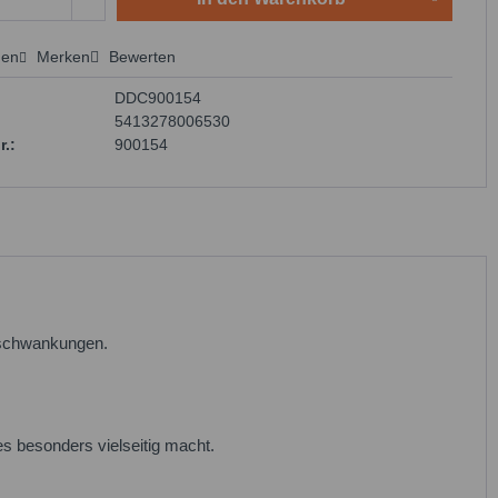
hen
Merken
Bewerten
 anfragen
DDC900154
5413278006530
r.:
900154
rschwankungen.
 besonders vielseitig macht.