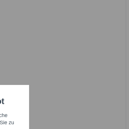
ot
che
Sie zu