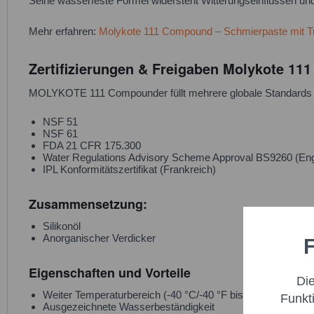
Seine wasserfeste Formel widersteht Witterungseinflüssen u
Mehr erfahren:
Molykote 111 Compound – Schmierpaste mit T
Zertifizierungen & Freigaben Molykote 1
MOLYKOTE 111 Compounder füllt mehrere globale Standards f
NSF 51
NSF 61
FDA 21 CFR 175.300
Water Regulations Advisory Scheme Approval BS9260 (Eng
IPL Konformitätszertifikat (Frankreich)
Zusammensetzung:
Silikonöl
Anorganischer Verdicker
F
Funktio
Eigenschaften und Vorteile
Di
Marketi
Weiter Temperaturbereich (-40 °C/-40 °F bis 200 °C/392 °F)
Funkt
Ausgezeichnete Wasserbeständigkeit