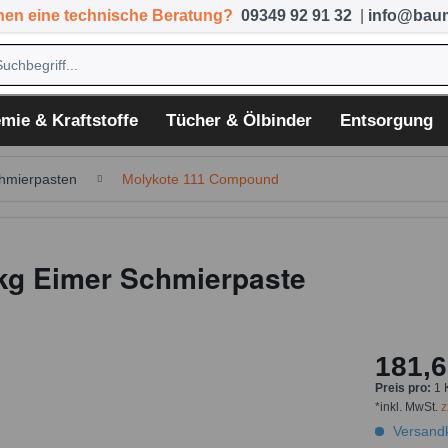
hen eine technische Beratung?
09349 92 91 32
|
info@baum
mie & Kraftstoffe
Tücher & Ölbinder
Entsorgung
hmierpasten
Molykote 111 Compound
kg Eimer Schmierpaste
181,6
Preis pro:
1 
*inkl. MwSt.
z
Versandk