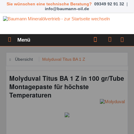
Sie wünschen eine technische Beratung?
09349 92 91 32
|
info@baumann-oil.de
Menü
Übersicht
Molyduval Titus BA 1 Z
Molyduval Titus BA 1 Z in 100 gr/Tube
Montagepaste für höchste
Temperaturen