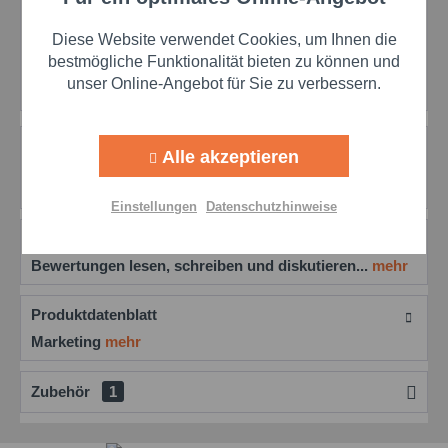
Funktionale
Merken
Bewerten
Preis anfragen
Diese Website verwendet Cookies, um Ihnen die
Aktiv
Marketing
bestmögliche Funktionalität bieten zu können und
Artikel-Nr.:
mol20084100
Herstellernr.:
20084100
unser Online-Angebot für Sie zu verbessern.
Aktiv
Tracking
Beschreibung
Alle akzeptieren
Titus BA 1 Z: Die ultimative Montage- & Schmierpaste
Aktiv
Personalisierung
für extreme Temperaturen Vielseitig...
mehr
Einstellungen
Datenschutzhinweise
Bewertungen
0
Aktiv
Service
Bewertungen lesen, schreiben und diskutieren...
mehr
Einstellungen speichern
Produktdatenblatt
Marketing
mehr
Zubehör
1