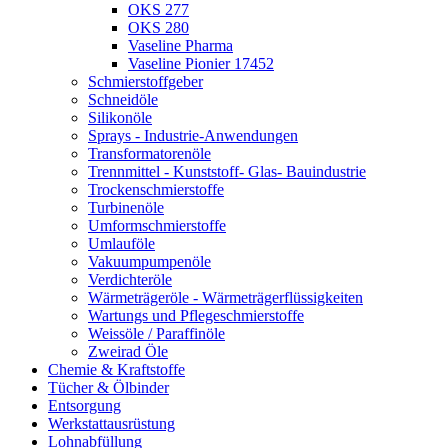
OKS 277
OKS 280
Vaseline Pharma
Vaseline Pionier 17452
Schmierstoffgeber
Schneidöle
Silikonöle
Sprays - Industrie-Anwendungen
Transformatorenöle
Trennmittel - Kunststoff- Glas- Bauindustrie
Trockenschmierstoffe
Turbinenöle
Umformschmierstoffe
Umlauföle
Vakuumpumpenöle
Verdichteröle
Wärmeträgeröle - Wärmeträgerflüssigkeiten
Wartungs und Pflegeschmierstoffe
Weissöle / Paraffinöle
Zweirad Öle
Chemie & Kraftstoffe
Tücher & Ölbinder
Entsorgung
Werkstattausrüstung
Lohnabfüllung