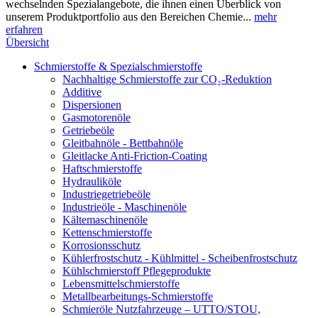
wechselnden Spezialangebote, die ihnen einen Überblick von
unserem Produktportfolio aus den Bereichen Chemie...
mehr
erfahren
Übersicht
Schmierstoffe & Spezialschmierstoffe
Nachhaltige Schmierstoffe zur CO₂-Reduktion
Additive
Dispersionen
Gasmotorenöle
Getriebeöle
Gleitbahnöle - Bettbahnöle
Gleitlacke Anti-Friction-Coating
Haftschmierstoffe
Hydrauliköle
Industriegetriebeöle
Industrieöle - Maschinenöle
Kältemaschinenöle
Kettenschmierstoffe
Korrosionsschutz
Kühlerfrostschutz - Kühlmittel - Scheibenfrostschutz
Kühlschmierstoff Pflegeprodukte
Lebensmittelschmierstoffe
Metallbearbeitungs-Schmierstoffe
Schmieröle Nutzfahrzeuge – UTTO/STOU,