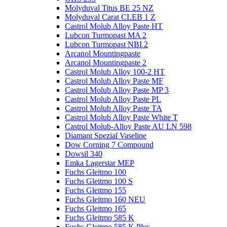
Molyduval Titus BE 25 NZ
Molyduval Carat CLEB 1 Z
Castrol Molub Alloy Paste HT
Lubcon Turmopast MA 2
Lubcon Turmopast NBI 2
Arcanol Mountingpaste
Arcanol Mountingpaste 2
Castrol Molub Alloy 100-2 HT
Castrol Molub Alloy Paste MF
Castrol Molub Alloy Paste MP 3
Castrol Molub Alloy Paste PL
Castrol Molub Alloy Paste TA
Castrol Molub Alloy Paste White T
Castrol Molub-Alloy Paste AU LN 598
Diamant Spezial Vaseline
Dow Corning 7 Compound
Dowsil 340
Emka Lagerstar MEP
Fuchs Gleitmo 100
Fuchs Gleitmo 100 S
Fuchs Gleitmo 155
Fuchs Gleitmo 160 NEU
Fuchs Gleitmo 165
Fuchs Gleitmo 585 K
Fuchs Gleitmo 585 K Plus