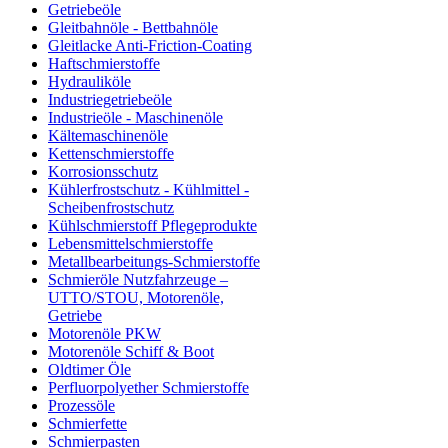
Getriebeöle
Gleitbahnöle - Bettbahnöle
Gleitlacke Anti-Friction-Coating
Haftschmierstoffe
Hydrauliköle
Industriegetriebeöle
Industrieöle - Maschinenöle
Kältemaschinenöle
Kettenschmierstoffe
Korrosionsschutz
Kühlerfrostschutz - Kühlmittel -
Scheibenfrostschutz
Kühlschmierstoff Pflegeprodukte
Lebensmittelschmierstoffe
Metallbearbeitungs-Schmierstoffe
Schmieröle Nutzfahrzeuge –
UTTO/STOU, Motorenöle,
Getriebe
Motorenöle PKW
Motorenöle Schiff & Boot
Oldtimer Öle
Perfluorpolyether Schmierstoffe
Prozessöle
Schmierfette
Schmierpasten