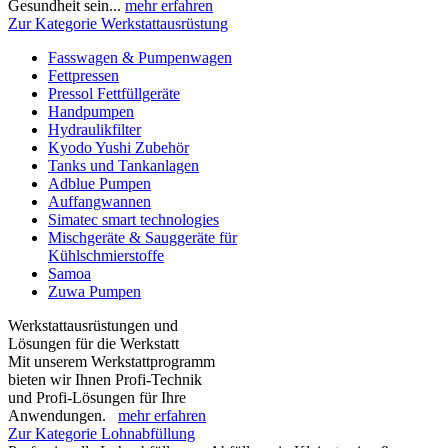
Gesundheit sein...
mehr erfahren
Zur Kategorie Werkstattausrüstung
Fasswagen & Pumpenwagen
Fettpressen
Pressol Fettfüllgeräte
Handpumpen
Hydraulikfilter
Kyodo Yushi Zubehör
Tanks und Tankanlagen
Adblue Pumpen
Auffangwannen
Simatec smart technologies
Mischgeräte & Sauggeräte für
Kühlschmierstoffe
Samoa
Zuwa Pumpen
Werkstattausrüstungen und
Lösungen für die Werkstatt
Mit unserem Werkstattprogramm
bieten wir Ihnen Profi-Technik
und Profi-Lösungen für Ihre
Anwendungen.
mehr erfahren
Zur Kategorie Lohnabfüllung