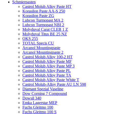
Schmierpasten
Castrol Molub Alloy Paste HT
Korasilon Paste AA-S 250
Korasilon Paste ZG
Lubcon Turmopast MA 2
Lubcon Turmopast NBI 2
Molyduval Carat CLEB 1 Z
Molyduval Titus BE 25 NZ
OKS 255
TOTAL Specis CU
Arcanol Mountingpaste
Arcanol Mountingpaste 2
Castrol Molub Alloy 100-2 HT
Castrol Molub Alloy Paste MF
Castrol Molub Alloy Paste MP 3
Castrol Molub Alloy Paste PL
Castrol Molub Alloy Paste TA
Castrol Molub Alloy Paste White T
Castrol Molub-Alloy Paste AU LN 598
Diamant Spezial Vaseline
Dow Corning 7 Compound
Dowsil 340
Emka Lagerstar MEP
Fuchs Gleitmo 100
Fuchs Gleitmo 100 S