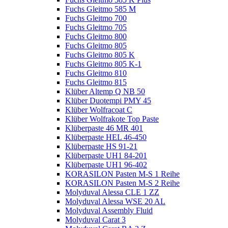
Fuchs Gleitmo 585 M
Fuchs Gleitmo 700
Fuchs Gleitmo 705
Fuchs Gleitmo 800
Fuchs Gleitmo 805
Fuchs Gleitmo 805 K
Fuchs Gleitmo 805 K-1
Fuchs Gleitmo 810
Fuchs Gleitmo 815
Klüber Altemp Q NB 50
Klüber Duotempi PMY 45
Klüber Wolfracoat C
Klüber Wolfrakote Top Paste
Klüberpaste 46 MR 401
Klüberpaste HEL 46-450
Klüberpaste HS 91-21
Klüberpaste UH1 84-201
Klüberpaste UH1 96-402
KORASILON Pasten M-S 1 Reihe
KORASILON Pasten M-S 2 Reihe
Molyduval Alessa CLE 1 ZZ
Molyduval Alessa WSE 20 AL
Molyduval Assembly Fluid
Molyduval Carat 3