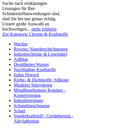
Suche nach erstklassigen
Lösungen für Ihre
Schmierstoffanwendungen sind,
sind Sie bei uns genau richtig.
Unsere große Auswahl an
hochwertigen...
mehr erfahren
Zur Kategorie Chemie & Kraftstoffe
Wachse
Rewitec Nanobeschichtungen
Industriechemie & Lösemittel
AdBlue
Destilliertes Wasser
Nachhaltige Kraftstoffe
Julius Hoesch
Klebe- & Dichtstoffe, Silikone
Maukner Spraydosen
Metallbearbeitung Reiniger -
Konservierung
Industriereiniger
Schmelztauchmasse
Scharr
Sonderkraftstoff - Gerätebenzin -
Alkylatbenzin