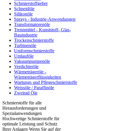
Schmierstoffgeber
Schneidöle
Silikonöle
Sprays - Industrie-Anwendungen
Transformatorenöle
Trennmittel - Kunststoff- Glas-
Bauindustrie
Trockenschmierstoffe
Turbinenöle
Umformschmierstoffe
Umlauföle
Vakuumpumpenöle
Verdichteröle
Wärmeträgeröle -
Wärmeträgerflüssigkeiten
Wartungs und Pflegeschmierstoffe
Weissöle / Paraffinöle
Zweirad Öle
Schmierstoffe für alle
Herausforderungen und
Spezialanwendungen
Hochwertige Schmierstoffe für
optimale Leistung und Schutz
Ihrer Anlagen Wenn Sie auf der