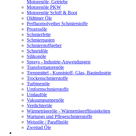
Motorenöle, Getriebe
Motorenöle PKW
Motorenöle Schiff & Boot
Oldtimer Öle
Perfluorpolyether Schmierstoffe
Prozessöle
Schmierfette
Schmierpasten
Schmierstoffgeber
Schneidöle
Silikonöle
Sprays - Industrie-Anwendungen
Transformatorenöle
Trennmittel - Kunststoff- Glas- Bauindustrie
Trockenschmierstoffe
Turbinenöle
Umformschmierstoffe
Umlauföle
Vakuumpumpenöle
Verdichteröle
Wärmeträgeröle - Wärmeträgerflüssigkeiten
Wartungs und Pflegeschmierstoffe
Weissöle / Paraffinöle
Zweirad Öle