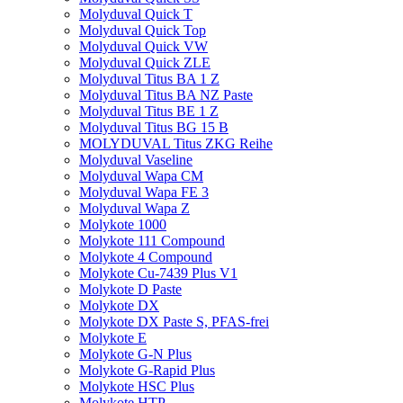
Molyduval Quick T
Molyduval Quick Top
Molyduval Quick VW
Molyduval Quick ZLE
Molyduval Titus BA 1 Z
Molyduval Titus BA NZ Paste
Molyduval Titus BE 1 Z
Molyduval Titus BG 15 B
MOLYDUVAL Titus ZKG Reihe
Molyduval Vaseline
Molyduval Wapa CM
Molyduval Wapa FE 3
Molyduval Wapa Z
Molykote 1000
Molykote 111 Compound
Molykote 4 Compound
Molykote Cu-7439 Plus V1
Molykote D Paste
Molykote DX
Molykote DX Paste S, PFAS-frei
Molykote E
Molykote G-N Plus
Molykote G-Rapid Plus
Molykote HSC Plus
Molykote HTP