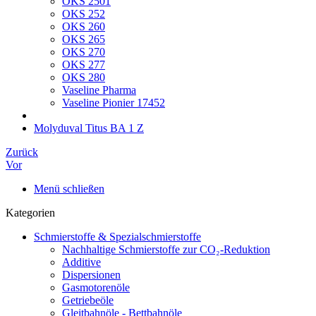
OKS 2501
OKS 252
OKS 260
OKS 265
OKS 270
OKS 277
OKS 280
Vaseline Pharma
Vaseline Pionier 17452
Molyduval Titus BA 1 Z
Zurück
Vor
Menü schließen
Kategorien
Schmierstoffe & Spezialschmierstoffe
Nachhaltige Schmierstoffe zur CO₂-Reduktion
Additive
Dispersionen
Gasmotorenöle
Getriebeöle
Gleitbahnöle - Bettbahnöle