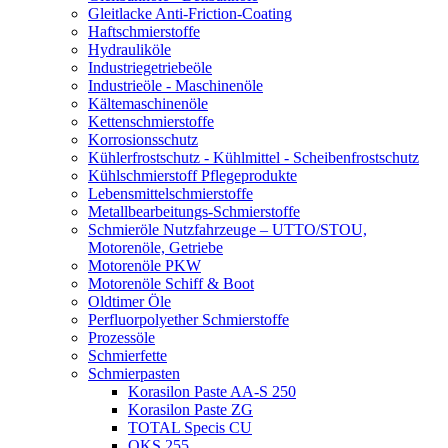
Gleitlacke Anti-Friction-Coating
Haftschmierstoffe
Hydrauliköle
Industriegetriebeöle
Industrieöle - Maschinenöle
Kältemaschinenöle
Kettenschmierstoffe
Korrosionsschutz
Kühlerfrostschutz - Kühlmittel - Scheibenfrostschutz
Kühlschmierstoff Pflegeprodukte
Lebensmittelschmierstoffe
Metallbearbeitungs-Schmierstoffe
Schmieröle Nutzfahrzeuge – UTTO/STOU,
Motorenöle, Getriebe
Motorenöle PKW
Motorenöle Schiff & Boot
Oldtimer Öle
Perfluorpolyether Schmierstoffe
Prozessöle
Schmierfette
Schmierpasten
Korasilon Paste AA-S 250
Korasilon Paste ZG
TOTAL Specis CU
OKS 255