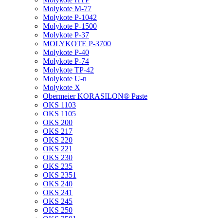
Molykote M-77
Molykote P-1042
Molykote P-1500
Molykote P-37
MOLYKOTE P-3700
Molykote P-40
Molykote P-74
Molykote TP-42
Molykote U-n
Molykote X
Obermeier KORASILON® Paste
OKS 1103
OKS 1105
OKS 200
OKS 217
OKS 220
OKS 221
OKS 230
OKS 235
OKS 2351
OKS 240
OKS 241
OKS 245
OKS 250