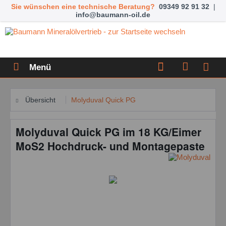
Sie wünschen eine technische Beratung?
09349 92 91 32
|
info@baumann-oil.de
Menü
Übersicht
Molyduval Quick PG
Molyduval Quick PG im 18 KG/Eimer
MoS2 Hochdruck- und Montagepaste