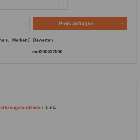
Preis anfragen
chen
Merken
Bewerten
 anfragen
mol200527500
erkzeugstandzeiten
Link.