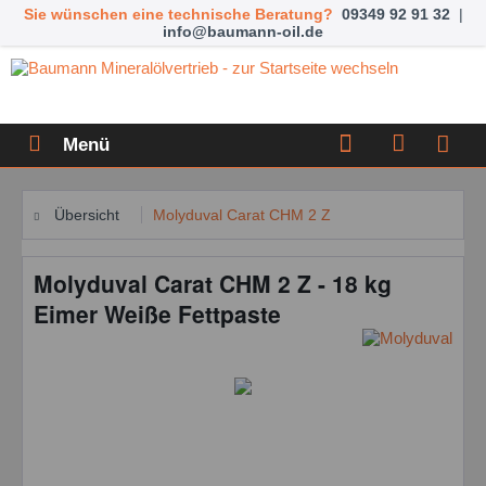
Sie wünschen eine technische Beratung?
09349 92 91 32
|
info@baumann-oil.de
Menü
Übersicht
Molyduval Carat CHM 2 Z
Molyduval Carat CHM 2 Z - 18 kg
Eimer Weiße Fettpaste