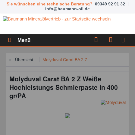
Sie wünschen eine technische Beratung?
09349 92 91 32
|
info@baumann-oil.de
Menü
Übersicht
Molyduval Carat BA 2 Z
Molyduval Carat BA 2 Z Weiße
Hochleistungs Schmierpaste in 400
gr/PA