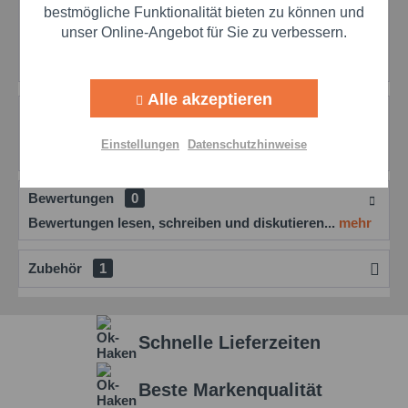
Aktiv
Marketing
bestmögliche Funktionalität bieten zu können und
Merken
Bewerten
Preis anfragen
unser Online-Angebot für Sie zu verbessern.
Artikel-Nr.:
mol20077400
Aktiv
Tracking
Alle akzeptieren
Beschreibung
Aktiv
Personalisierung
Molyduval Carat BA 2 Z Hochleistungs-Schmierpaste
Einstellungen
Datenschutzhinweise
mit Korrosionsschutz Die Molyduval Carat BA...
mehr
Aktiv
Service
Bewertungen
0
Bewertungen lesen, schreiben und diskutieren...
mehr
Einstellungen speichern
Zubehör
1
Schnelle Lieferzeiten
Beste Markenqualität