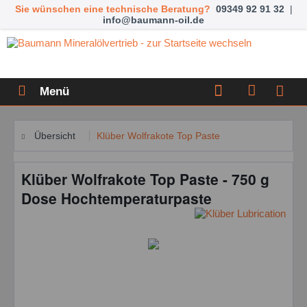
Sie wünschen eine technische Beratung?
09349 92 91 32
|
info@baumann-oil.de
Menü
Übersicht
Klüber Wolfrakote Top Paste
Klüber Wolfrakote Top Paste - 750 g
Dose Hochtemperaturpaste