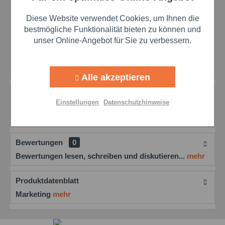
Preis anfragen
Artikel-Nr.:
klu0890030036
Diese Website verwendet Cookies, um Ihnen die
Aktiv
Marketing
bestmögliche Funktionalität bieten zu können und
Günstigere Alternative –
unser Online-Angebot für Sie zu verbessern.
technisch vergleichbar:
Molyduval Quick BA 2
Aktiv
Tracking
CWN
Alle akzeptieren
Aktiv
Personalisierung
Beschreibung
Einstellungen
Datenschutzhinweise
Klüber Wolfrakote Top Paste Klüber Wolfrakote Top
Paste ist eine graue Hochtemperaturpaste,...
mehr
Aktiv
Service
Bewertungen
0
Einstellungen speichern
Bewertungen lesen, schreiben und diskutieren...
mehr
Produktdatenblatt
Marketing
mehr