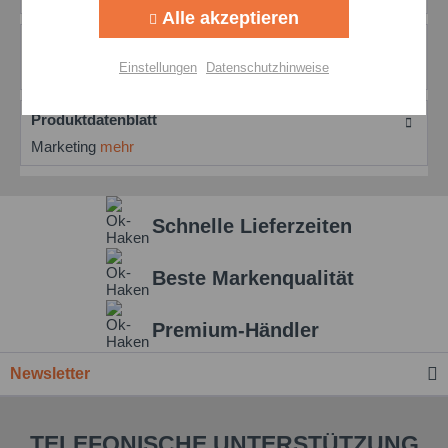
Alle akzeptieren
Aktiv
Personalisierung
Bewertungen
0
Einstellungen
Datenschutzhinweise
Bewertungen lesen, schreiben und diskutieren...
mehr
Aktiv
Service
Produktdatenblatt
Marketing
mehr
Einstellungen speichern
Schnelle Lieferzeiten
Beste Markenqualität
Premium-Händler
Newsletter
TELEFONISCHE UNTERSTÜTZUNG