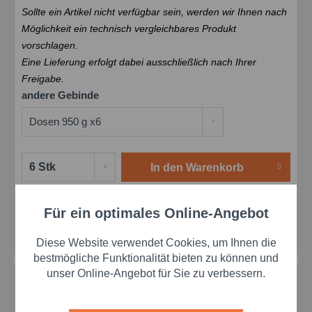
Sollte ein Artikel nicht verfügbar sein, werden wir Ihnen nach
Möglichkeit ein technisch vergleichbares Produkt
vorschlagen.
Eine Lieferung erfolgt dabei ausschließlich nach Ihrer
Freigabe.
andere Gebinde
In den
Warenkorb
Merken
Bewerten
Preis anfragen
Für ein optimales Online-Angebot
Aktiv
Funktionale
Artikel-Nr.:
schar601061691
Diese Website verwendet Cookies, um Ihnen die
Aktiv
Marketing
bestmögliche Funktionalität bieten zu können und
unser Online-Angebot für Sie zu verbessern.
Beschreibung
Fuchs Gleitmo 585 K Hochleistungspaste – Vielseitige
Aktiv
Tracking
Einsatzgebiete Fuchs Gleitmo 585 K ist...
mehr