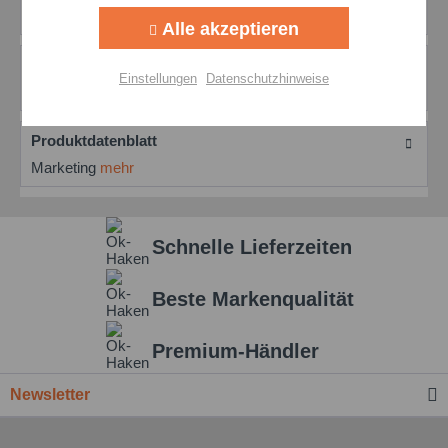
Reibrost & Korrosion Arcanol...
mehr
Alle akzeptieren
Aktiv
Personalisierung
Bewertungen
0
Einstellungen
Datenschutzhinweise
Bewertungen lesen, schreiben und diskutieren...
mehr
Aktiv
Service
Produktdatenblatt
Marketing
mehr
Einstellungen speichern
Schnelle Lieferzeiten
Beste Markenqualität
Premium-Händler
Newsletter