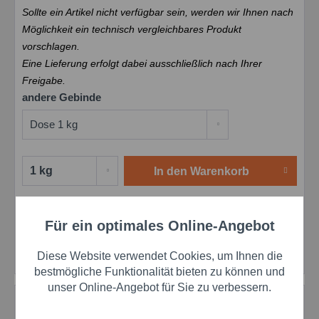
Sollte ein Artikel nicht verfügbar sein, werden wir Ihnen nach
Möglichkeit ein technisch vergleichbares Produkt
vorschlagen.
Eine Lieferung erfolgt dabei ausschließlich nach Ihrer
Freigabe.
andere Gebinde
In den
Warenkorb
Merken
Bewerten
Preis anfragen
Für ein optimales Online-Angebot
Aktiv
Funktionale
Artikel-Nr.:
schae0940998121
EAN:
4054371835446
Diese Website verwendet Cookies, um Ihnen die
Aktiv
Marketing
bestmögliche Funktionalität bieten zu können und
unser Online-Angebot für Sie zu verbessern.
Beschreibung
Aktiv
Tracking
Arcanol Mountingpaste 2 – Montagepaste mit Schutz vor