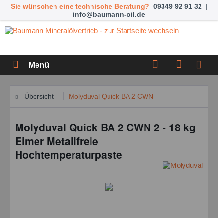
Sie wünschen eine technische Beratung?
09349 92 91 32
|
info@baumann-oil.de
Menü
Übersicht
Molyduval Quick BA 2 CWN
Molyduval Quick BA 2 CWN 2 - 18 kg
Eimer Metallfreie
Hochtemperaturpaste