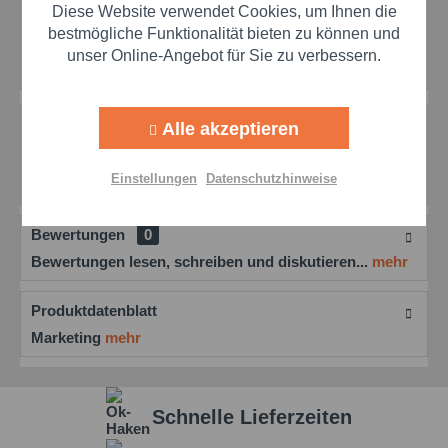
Diese Website verwendet Cookies, um Ihnen die
Merken
Bewerten
Preis anfragen
Aktiv
Marketing
bestmögliche Funktionalität bieten zu können und
unser Online-Angebot für Sie zu verbessern.
Artikel-Nr.:
mol20041024
Aktiv
Tracking
Beschreibung
Alle akzeptieren
MOLYDUVAL Quick BA 2 CWN Hochtemperatur-
Aktiv
Personalisierung
Schmierpaste bis 1400°C Die MOLYDUVAL Quick BA 2
Einstellungen
Datenschutzhinweise
CWN...
mehr
Aktiv
Service
Bewertungen
0
Bewertungen lesen, schreiben und diskutieren...
mehr
Einstellungen speichern
Produktdatenblatt
Marketing
mehr
Schnelle Lieferzeiten