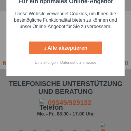
Für ein optimales Online-Angebot
Aktiv
Funktionale
Diese Website verwendet Cookies, um Ihnen die
Schnelle Lieferzeiten
Aktiv
Marketing
bestmögliche Funktionalität bieten zu können und
unser Online-Angebot für Sie zu verbessern.
Beste Markenqualität
Aktiv
Tracking
Alle akzeptieren
Premium-Händler
Aktiv
Personalisierung
Einstellungen
Datenschutzhinweise
Newsletter
Aktiv
Service
TELEFONISCHE UNTERSTÜTZUNG
UND BERATUNG
Einstellungen speichern
09349/929132
Mo. - Fr., 08:00 - 17:00 Uhr