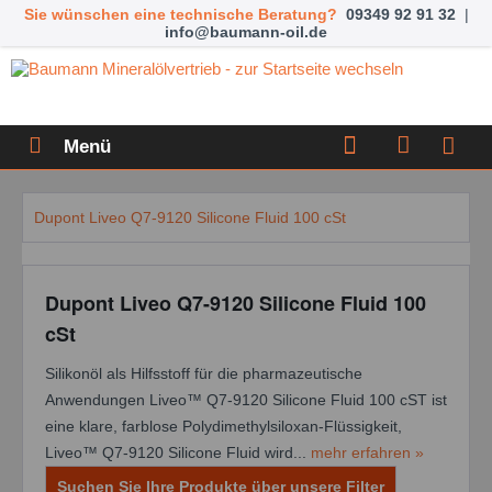
Sie wünschen eine technische Beratung?
09349 92 91 32
|
info@baumann-oil.de
Menü
Dupont Liveo Q7-9120 Silicone Fluid 100 cSt
Dupont Liveo Q7-9120 Silicone Fluid 100
cSt
Silikonöl als Hilfsstoff für die pharmazeutische
Anwendungen Liveo™ Q7-9120 Silicone Fluid 100 cST ist
eine klare, farblose Polydimethylsiloxan-Flüssigkeit,
Liveo™ Q7-9120 Silicone Fluid wird...
mehr erfahren »
Suchen Sie Ihre Produkte über unsere Filter