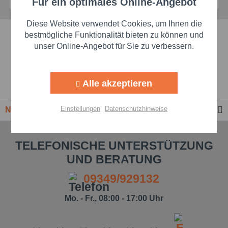
Für ein optimales Online-Angebot
Aktiv
Funktionale
Diese Website verwendet Cookies, um Ihnen die
Schnelle Lieferzeiten
Aktiv
Marketing
bestmögliche Funktionalität bieten zu können und
unser Online-Angebot für Sie zu verbessern.
Beste Markenqualität
Aktiv
Tracking
Alle akzeptieren
Premium-Händler
Aktiv
Personalisierung
Einstellungen
Datenschutzhinweise
Newsletter
Aktiv
Service
TELEFONISCHE UNTERSTÜTZUNG
UND BERATUNG
Einstellungen speichern
09349/929132
Mo. - Fr., 08:00 - 17:00 Uhr