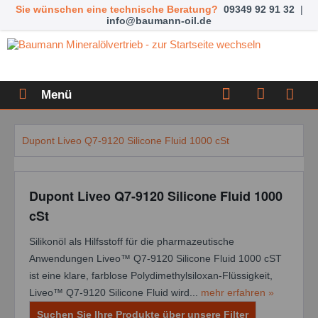
Sie wünschen eine technische Beratung?
09349 92 91 32
|
info@baumann-oil.de
Menü
Dupont Liveo Q7-9120 Silicone Fluid 1000 cSt
Dupont Liveo Q7-9120 Silicone Fluid 1000
cSt
Silikonöl als Hilfsstoff für die pharmazeutische
Anwendungen Liveo™ Q7-9120 Silicone Fluid 1000 cST
ist eine klare, farblose Polydimethylsiloxan-Flüssigkeit,
Liveo™ Q7-9120 Silicone Fluid wird...
mehr erfahren »
Suchen Sie Ihre Produkte über unsere Filter