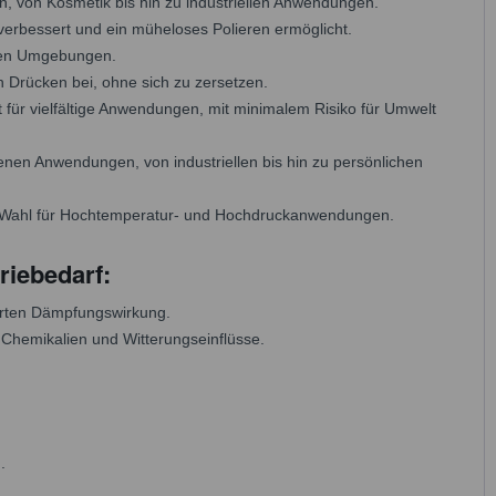
, von Kosmetik bis hin zu industriellen Anwendungen.
verbessert und ein müheloses Polieren ermöglicht.
denen Umgebungen.
n Drücken bei, ohne sich zu zersetzen.
t für vielfältige Anwendungen, mit minimalem Risiko für Umwelt
iedenen Anwendungen, von industriellen bis hin zu persönlichen
n Wahl für Hochtemperatur- und Hochdruckanwendungen.
riebedarf:
erten Dämpfungswirkung.
 Chemikalien und Witterungseinflüsse.
.