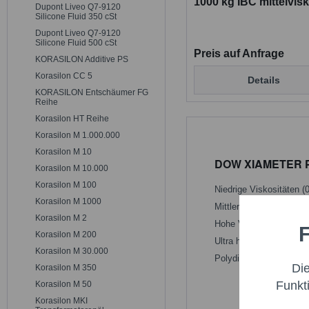
1000 kg IBC mittelvis
Dupont Liveo Q7-9120
Silicon Fluid
Silicone Fluid 350 cSt
Dupont Liveo Q7-9120
Silicone Fluid 500 cSt
Preis auf Anfrage
KORASILON Additive PS
Korasilon CC 5
Details
KORASILON Entschäumer FG
Reihe
Korasilon HT Reihe
Korasilon M 1.000.000
Korasilon M 10
DOW XIAMETER PMX-
Korasilon M 10.000
Korasilon M 100
Niedrige Viskositäten (
Korasilon M 1000
Mittlere Viskositäten (
Korasilon M 2
Hohe Viskositäten (2.0
F
Funktio
Korasilon M 200
Ultra hohe Viskositäten
Korasilon M 30.000
Polydimethylsiloxan-
Di
Korasilon M 350
Marketi
Funkt
Korasilon M 50
Korasilon MKI