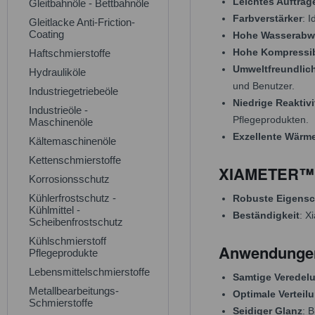
Leichtes Auftrag
Gleitbahnöle - Bettbahnöle
Farbverstärker
: 
Gleitlacke Anti-Friction-
Coating
Hohe Wasserabw
Hohe Kompressibi
Haftschmierstoffe
Umweltfreundlich
Hydrauliköle
und Benutzer.
Industriegetriebeöle
Niedrige Reaktiv
Industrieöle -
Pflegeprodukten.
Maschinenöle
Exzellente Wärme
Kältemaschinenöle
Kettenschmierstoffe
XIAMETER™ PM
Korrosionsschutz
Kühlerfrostschutz -
Robuste Eigensc
Kühlmittel -
Beständigkeit
: X
Scheibenfrostschutz
Kühlschmierstoff
Anwendungen 
Pflegeprodukte
Lebensmittelschmierstoffe
Samtige Veredel
Metallbearbeitungs-
Optimale Verteil
Schmierstoffe
Seidiger Glanz
: 