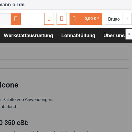
ann-oil.de
0,00 € *

Werkstattausrüstung
Lohnabfüllung
Über uns
icone
te Palette von Anwendungen.
t ab durch:
 350 cSt: