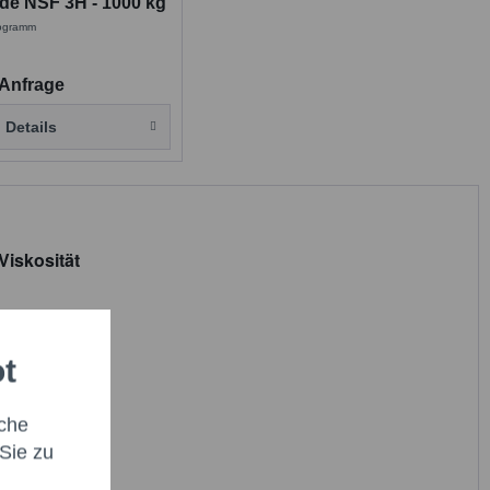
de NSF 3H - 1000 kg
logramm
 Anfrage
Details
Viskosität
ot
che
Sie zu