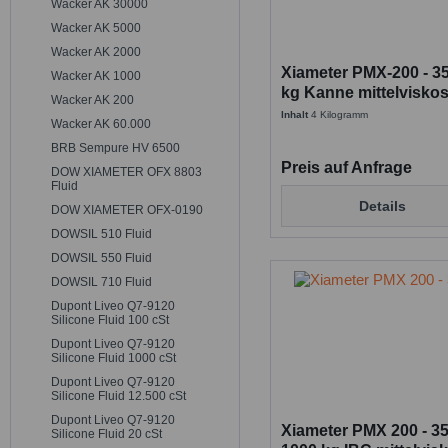
Wacker AK 30000
Wacker AK 5000
Wacker AK 2000
Xiameter PMX-200 - 350
Wacker AK 1000
kg Kanne mittelvisko
Wacker AK 200
Silicone Fluid
Inhalt
4 Kilogramm
Wacker AK 60.000
BRB Sempure HV 6500
Preis auf Anfrage
DOW XIAMETER OFX 8803
Fluid
Details
DOW XIAMETER OFX-0190
DOWSIL 510 Fluid
DOWSIL 550 Fluid
DOWSIL 710 Fluid
Dupont Liveo Q7-9120
Silicone Fluid 100 cSt
Dupont Liveo Q7-9120
Silicone Fluid 1000 cSt
Dupont Liveo Q7-9120
Silicone Fluid 12.500 cSt
Dupont Liveo Q7-9120
Xiameter PMX 200 - 35
Silicone Fluid 20 cSt