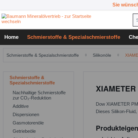
Sie wünsc
Home
Schmierstoffe & Spezialschmierstoffe
Che
Schmierstoffe & Spezialschmierstoffe
Silikonöle
XIAME
Schmierstoffe &
Spezialschmierstoffe
XIAMETER P
Nachhaltige Schmierstoffe
zur CO₂-Reduktion
Dow XIAMETER PMX-200
Additive
Dieses Silikon-Fluid,
Dispersionen
Gasmotorenöle
Produkteigen
Getriebeöle