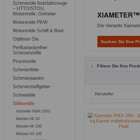
Schmieröle Nutzfahrzeuge
– UTTO/STOU,
XIAMETER™ P
Motorenöle, Getriebe
Motorenöle PKW
DIe Variante Xiamete
Motorenöle Schiff & Boot
Oldtimer Öle
Suchen Sie Ihre Pr
Perfluorpolyether
Schmierstoffe
Prozessöle
Filtern Sie Ihre Prod
Schmierfette
Schmierpasten
Schmierstoffgeber
Hersteller
Schneidöle
Silikonöle
Dow
Xiameter PMX-1503
Dowdupont
Wacker AK 20
Wacker AK 100
Wacker AS 100