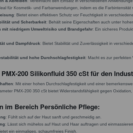
en & Abreiben
: Vereinfacht den Einsatz in verschiedenen Anwendungen
Ideal für Kosmetik- und Farbanwendungen, indem es die Farbintensität 
eisung
: Bietet einen effektiven Schutz vor Feuchtigkeit in verschie
lität und Scherbarkeit
: Behält seine Eigenschaften auch unter hohe
 mit niedrigem Umweltrisiko und Brandgefahr
: Ein sicheres Produk
ität und Dampfdruck
: Bietet Stabilität und Zuverlässigkeit in versch
stabilität und hohe Durchschlagfestigkeit
: Macht es zur perfekte
X-200 Silikonfluid 350 cSt für den Indust
haften
: Mit einer hohen Durchschlagfestigkeit und einer bemerkensw
iameter PMX-200 350 cSt bietet Widerstandsfähigkeit gegen Oxidation,
im Bereich Persönliche Pflege:
ung
: Fühlt sich auf der Haut sanft und geschmeidig an.
ung
: Lässt sich mühelos auf Haut und Haar auftragen und einmassieren
Bietet ein einmaliges, schaumfreies Finish.