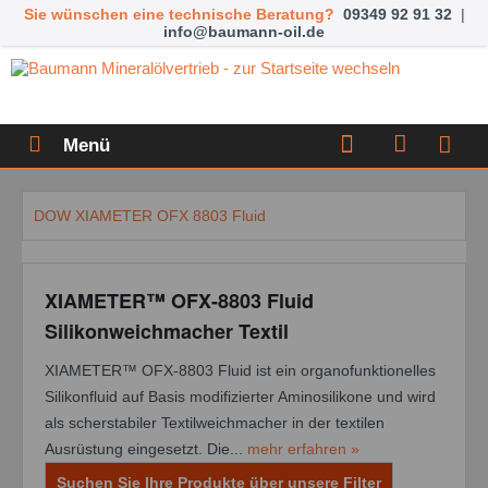
Sie wünschen eine technische Beratung?
09349 92 91 32
|
info@baumann-oil.de
Menü
DOW XIAMETER OFX 8803 Fluid
XIAMETER™ OFX-8803 Fluid
Silikonweichmacher Textil
XIAMETER™ OFX-8803 Fluid ist ein organofunktionelles
Silikonfluid auf Basis modifizierter Aminosilikone und wird
als scherstabiler Textilweichmacher in der textilen
Ausrüstung eingesetzt. Die...
mehr erfahren »
Suchen Sie Ihre Produkte über unsere Filter