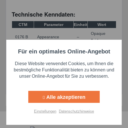
Technische Kenndaten:
CTM
Parameter
Einheit
Wert
Opaque
0176 B
Appearance
–
fluid
Für ein optimales Online-Angebot
0050
2000–
Aktiv
Funktionale
Viscosity
cP
CQ
10000
Diese Website verwendet Cookies, um Ihnen die
0094
Nitrogen content
%
0.20–0.25
Aktiv
Marketing
bestmögliche Funktionalität bieten zu können und
unser Online-Angebot für Sie zu verbessern.
Nonvolatile
95
0280 K
%
content
minimum
Aktiv
Tracking
Alle akzeptieren
Aktiv
Personalisierung
Einstellungen
Datenschutzhinweise
Schnelle Lieferzeiten
Aktiv
Service