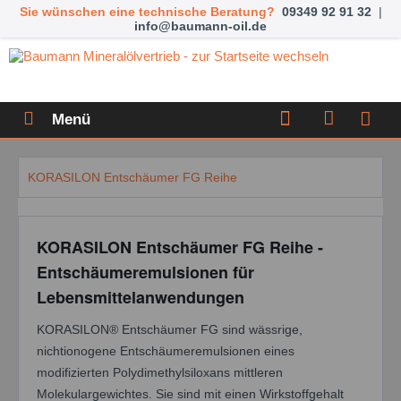
Sie wünschen eine technische Beratung?
09349 92 91 32
|
info@baumann-oil.de
Menü
KORASILON Entschäumer FG Reihe
KORASILON Entschäumer FG Reihe -
Entschäumeremulsionen für
Lebensmittelanwendungen
KORASILON® Entschäumer FG sind wässrige,
nichtionogene Entschäumeremulsionen eines
modifizierten Polydimethylsiloxans mittleren
Molekulargewichtes. Sie sind mit einen Wirkstoffgehalt